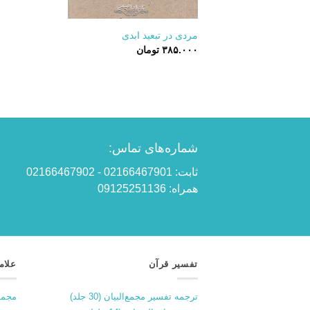
+
مردی در تبعید ابدی
۳۸۵.۰۰۰
تومان
شماره‌های تماس:
ثابت: 02166467901 - 02166467902
همراه: 09125251136
تفسیر قرآن
علام
ترجمه تفسیر مجمع‌البیان (30 جلد)
مجمو