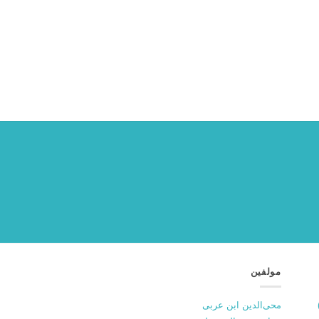
مولفین
محی‌الدین ابن عربی