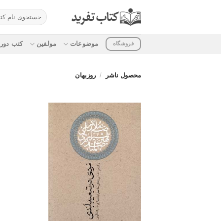
ه
جستجو
حتوا
برای:
روید
موضوعات
مولفین
کتب دوره
فروشگاه
محصول ناشر
/
روزبهان