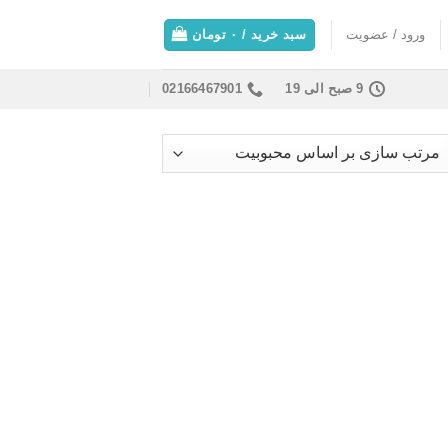
ورود / عضویت
سبد خرید /
۰
تومان
9 صبح الی 19
02166467901