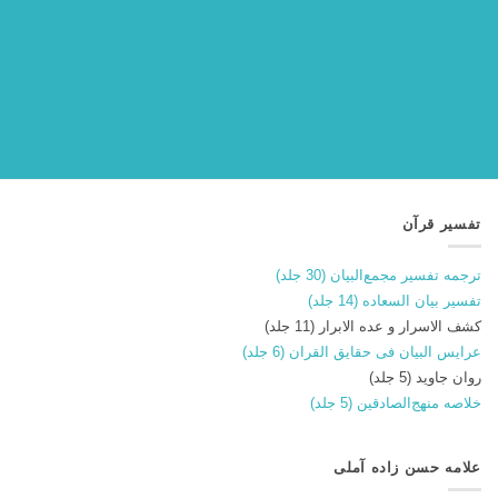
تفسیر قرآن
ترجمه تفسیر مجمع‌البیان (30 جلد)
تفسیر بیان السعاده (14 جلد)
کشف الاسرار و عده الابرار (11 جلد)
عرایس البیان فی حقایق القران (6 جلد)
روان جاوید (5 جلد)
خلاصه منهج‌الصادقین (5 جلد)
علامه حسن زاده آملی