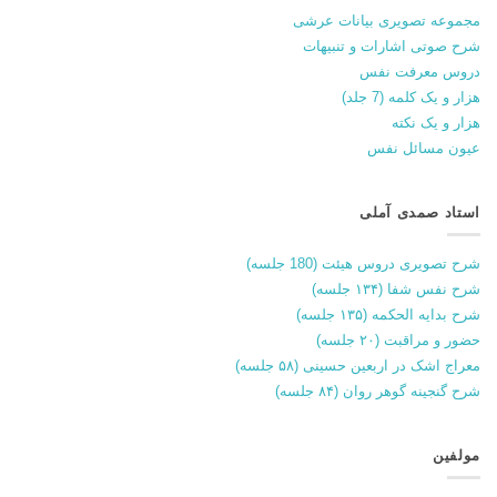
مجموعه تصویری بیانات عرشی
شرح صوتی اشارات و تنبیهات
دروس معرفت نفس
هزار و یک کلمه (7 جلد)
هزار و یک نکته
عیون مسائل نفس
استاد صمدی آملی
شرح تصویری دروس هیئت (180 جلسه)
شرح نفس شفا (۱۳۴ جلسه)
شرح بدایه الحکمه (۱۳۵ جلسه)
حضور و مراقبت (۲۰ جلسه)
معراج اشک در اربعین حسینی (۵۸ جلسه)
شرح گنجینه گوهر روان (۸۴ جلسه)
مولفین