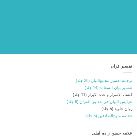
تفسیر قرآن
ترجمه تفسیر مجمع‌البیان (30 جلد)
تفسیر بیان السعاده (14 جلد)
کشف الاسرار و عده الابرار (11 جلد)
عرایس البیان فی حقایق القران (6 جلد)
روان جاوید (5 جلد)
خلاصه منهج‌الصادقین (5 جلد)
علامه حسن زاده آملی