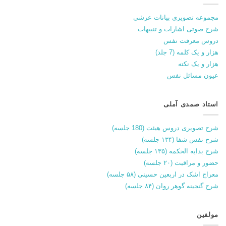
مجموعه تصویری بیانات عرشی
شرح صوتی اشارات و تنبیهات
دروس معرفت نفس
هزار و یک کلمه (7 جلد)
هزار و یک نکته
عیون مسائل نفس
استاد صمدی آملی
شرح تصویری دروس هیئت (180 جلسه)
شرح نفس شفا (۱۳۴ جلسه)
شرح بدایه الحکمه (۱۳۵ جلسه)
حضور و مراقبت (۲۰ جلسه)
معراج اشک در اربعین حسینی (۵۸ جلسه)
شرح گنجینه گوهر روان (۸۴ جلسه)
مولفین