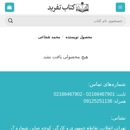
ه
حتوا
روید
جستجو
برای:
محصول نویسنده
/
محمد شجاعی
هیچ محصولی یافت نشد.
شماره‌های تماس:
ثابت: 02166467901 - 02166467902
همراه: 09125251136
نشانی:
تهران، انقلاب، تقاطع جمهوری و کارگر، کوچه صابر، شماره 7،