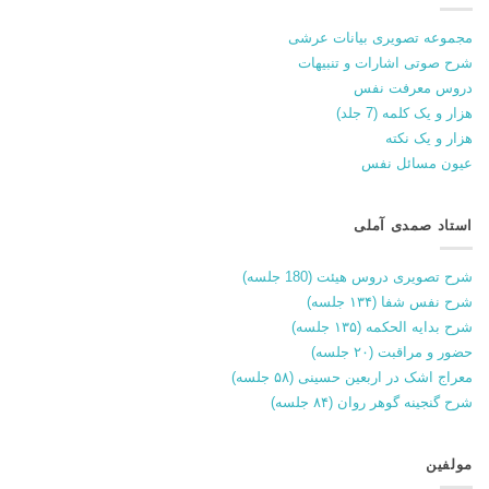
مجموعه تصویری بیانات عرشی
شرح صوتی اشارات و تنبیهات
دروس معرفت نفس
هزار و یک کلمه (7 جلد)
هزار و یک نکته
عیون مسائل نفس
استاد صمدی آملی
شرح تصویری دروس هیئت (180 جلسه)
شرح نفس شفا (۱۳۴ جلسه)
شرح بدایه الحکمه (۱۳۵ جلسه)
حضور و مراقبت (۲۰ جلسه)
معراج اشک در اربعین حسینی (۵۸ جلسه)
شرح گنجینه گوهر روان (۸۴ جلسه)
مولفین