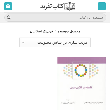
ه
حتوا
روید
جستجو
برای:
محصول نویسنده
/
فردریک اسکانیان