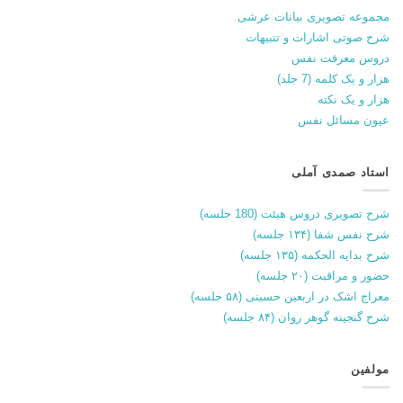
مجموعه تصویری بیانات عرشی
شرح صوتی اشارات و تنبیهات
دروس معرفت نفس
هزار و یک کلمه (7 جلد)
هزار و یک نکته
عیون مسائل نفس
استاد صمدی آملی
شرح تصویری دروس هیئت (180 جلسه)
شرح نفس شفا (۱۳۴ جلسه)
شرح بدایه الحکمه (۱۳۵ جلسه)
حضور و مراقبت (۲۰ جلسه)
معراج اشک در اربعین حسینی (۵۸ جلسه)
شرح گنجینه گوهر روان (۸۴ جلسه)
مولفین