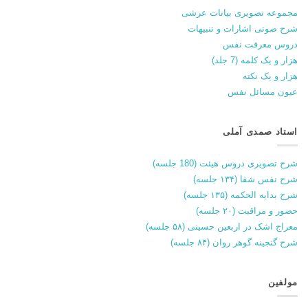
مجموعه تصویری بیانات عرشی
شرح صوتی اشارات و تنبیهات
دروس معرفت نفس
هزار و یک کلمه (7 جلد)
هزار و یک نکته
عیون مسائل نفس
استاد صمدی آملی
شرح تصویری دروس هیئت (180 جلسه)
شرح نفس شفا (۱۳۴ جلسه)
شرح بدایه الحکمه (۱۳۵ جلسه)
حضور و مراقبت (۲۰ جلسه)
معراج اشک در اربعین حسینی (۵۸ جلسه)
شرح گنجینه گوهر روان (۸۴ جلسه)
مولفین