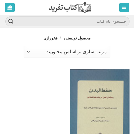
ه
حتوا
روید
جستجو
برای:
محصول نویسنده
/
فخررازی