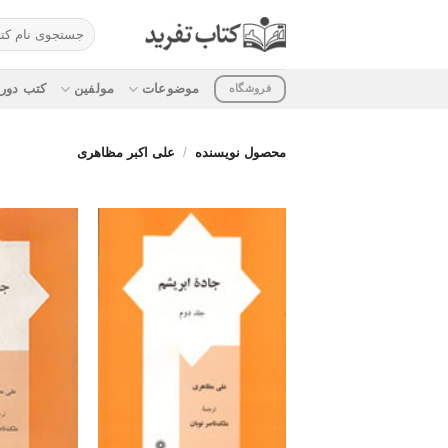
ه
جستجو
حتوا
برای:
روید
موضوعات
مولفین
کتب دوره
فروشگاه
محصول نویسنده
/
علی اکبر مظاهری