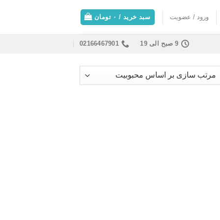
ورود / عضویت
سبد خرید /
۰
تومان
9 صبح الی 19
02166467901