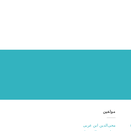
مولفین
محی‌الدین ابن عربی