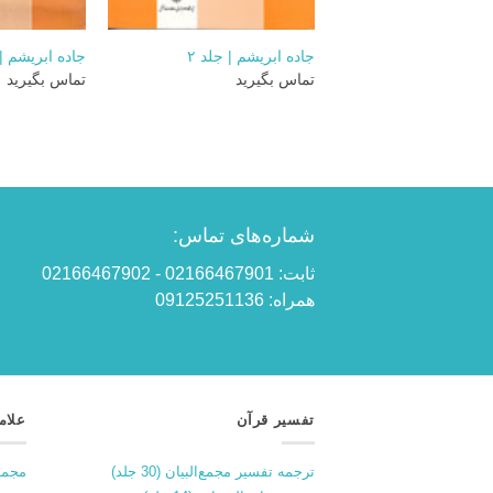
+
جاده ابریشم | جلد ۲
جاده ابریشم | 
تماس بگیرید
تماس بگیرید
شماره‌های تماس:
ثابت: 02166467901 - 02166467902
همراه: 09125251136
تفسیر قرآن
علام
ترجمه تفسیر مجمع‌البیان (30 جلد)
مجمو