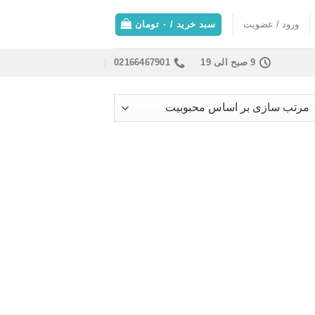
ورود / عضویت
سبد خرید /
۰
تومان
9 صبح الی 19
02166467901