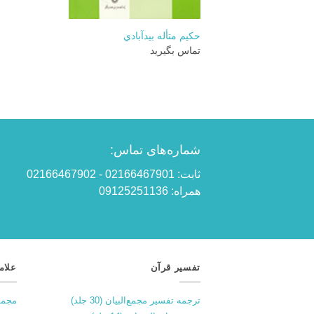
+
حكيم متأله بيدآبادي
تماس بگیرید
شماره‌های تماس:
ثابت: 02166467901 - 02166467902
همراه: 09125251136
تفسیر قرآن
علام
ترجمه تفسیر مجمع‌البیان (30 جلد)
مجمو