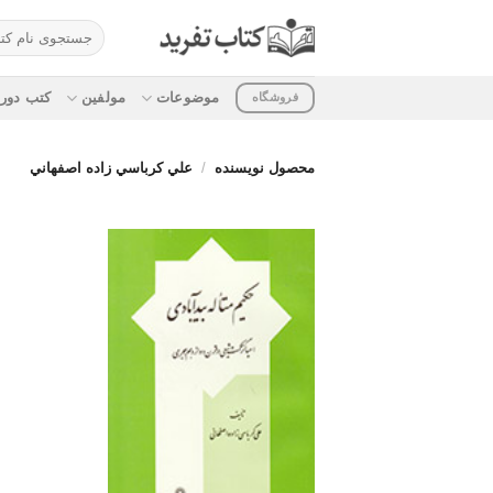
ه
جستجو
حتوا
برای:
روید
موضوعات
مولفین
کتب دوره
فروشگاه
محصول نویسنده
/
علي كرباسي زاده اصفهاني