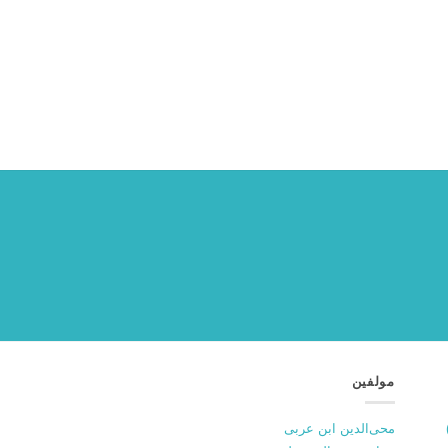
مولفین
محی‌الدین ابن عربی