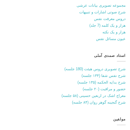
مجموعه تصویری بیانات عرشی
شرح صوتی اشارات و تنبیهات
دروس معرفت نفس
هزار و یک کلمه (7 جلد)
هزار و یک نکته
عیون مسائل نفس
استاد صمدی آملی
شرح تصویری دروس هیئت (180 جلسه)
شرح نفس شفا (۱۳۴ جلسه)
شرح بدایه الحکمه (۱۳۵ جلسه)
حضور و مراقبت (۲۰ جلسه)
معراج اشک در اربعین حسینی (۵۸ جلسه)
شرح گنجینه گوهر روان (۸۴ جلسه)
مولفین