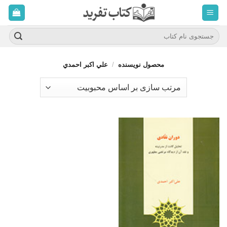
ه
حتوا
روید
جستجو
برای:
محصول نویسنده
/
علي اكبر احمدي