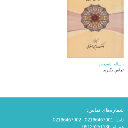
رساله النصوص
تماس بگیرید
شماره‌های تماس:
ثابت: 02166467901 - 02166467902
همراه: 09125251136