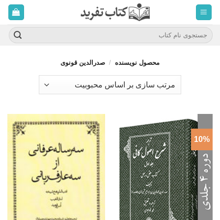
ه
حتوا
روید
جستجو
برای:
محصول نویسنده
/
صدرالدین قونوی
10%