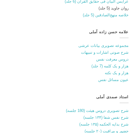
عرایس البیان فی حقایق القران (6 جلد)
روان جاوید (5 جلد)
خلاصه منهج‌الصادقین (5 جلد)
علامه حسن زاده آملی
مجموعه تصویری بیانات عرشی
شرح صوتی اشارات و تنبیهات
دروس معرفت نفس
هزار و یک کلمه (7 جلد)
هزار و یک نکته
عیون مسائل نفس
استاد صمدی آملی
شرح تصویری دروس هیئت (180 جلسه)
شرح نفس شفا (۱۳۴ جلسه)
شرح بدایه الحکمه (۱۳۵ جلسه)
حضور و مراقبت (۲۰ جلسه)