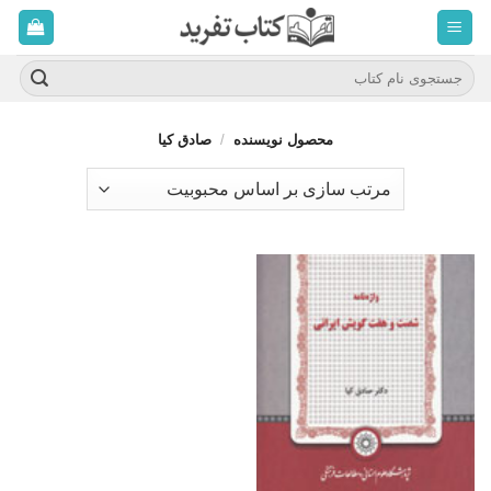
ه
حتوا
روید
جستجو
برای:
محصول نویسنده
/
صادق کیا