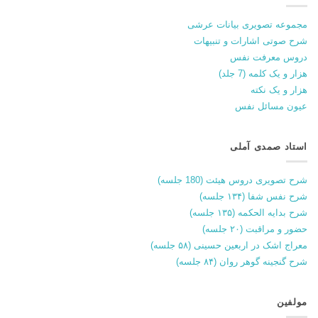
مجموعه تصویری بیانات عرشی
شرح صوتی اشارات و تنبیهات
دروس معرفت نفس
هزار و یک کلمه (7 جلد)
هزار و یک نکته
عیون مسائل نفس
استاد صمدی آملی
شرح تصویری دروس هیئت (180 جلسه)
شرح نفس شفا (۱۳۴ جلسه)
شرح بدایه الحکمه (۱۳۵ جلسه)
حضور و مراقبت (۲۰ جلسه)
معراج اشک در اربعین حسینی (۵۸ جلسه)
شرح گنجینه گوهر روان (۸۴ جلسه)
مولفین