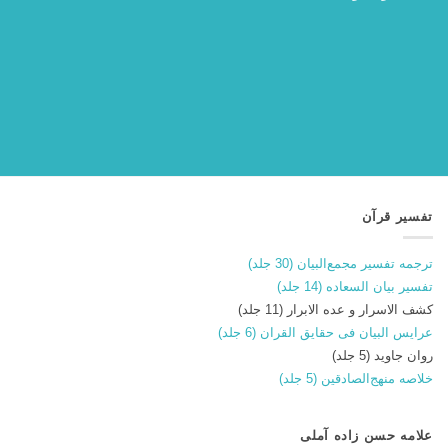
تفسیر قرآن
ترجمه تفسیر مجمع‌البیان (30 جلد)
تفسیر بیان السعاده (14 جلد)
کشف الاسرار و عده الابرار (11 جلد)
عرایس البیان فی حقایق القران (6 جلد)
روان جاوید (5 جلد)
خلاصه منهج‌الصادقین (5 جلد)
علامه حسن زاده آملی