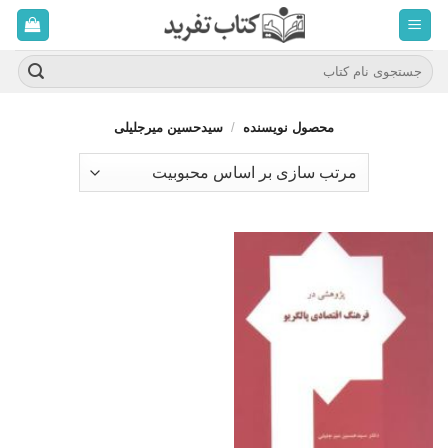
ه
حتوا
روید
جستجو
برای:
محصول نویسنده
/
سیدحسین میرجلیلی