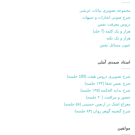
مجموعه تصویری بیانات عرشی
شرح صوتی اشارات و تنبیهات
دروس معرفت نفس
هزار و یک کلمه (7 جلد)
هزار و یک نکته
عیون مسائل نفس
استاد صمدی آملی
شرح تصویری دروس هیئت (180 جلسه)
شرح نفس شفا (۱۳۴ جلسه)
شرح بدایه الحکمه (۱۳۵ جلسه)
حضور و مراقبت (۲۰ جلسه)
معراج اشک در اربعین حسینی (۵۸ جلسه)
شرح گنجینه گوهر روان (۸۴ جلسه)
مولفین