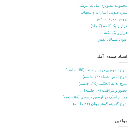
مجموعه تصویری بیانات عرشی
شرح صوتی اشارات و تنبیهات
دروس معرفت نفس
هزار و یک کلمه (7 جلد)
هزار و یک نکته
عیون مسائل نفس
استاد صمدی آملی
شرح تصویری دروس هیئت (180 جلسه)
شرح نفس شفا (۱۳۴ جلسه)
شرح بدایه الحکمه (۱۳۵ جلسه)
حضور و مراقبت (۲۰ جلسه)
معراج اشک در اربعین حسینی (۵۸ جلسه)
شرح گنجینه گوهر روان (۸۴ جلسه)
مولفین