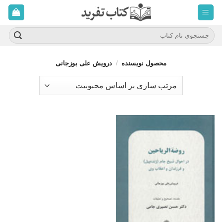
ه
حتوا
روید
جستجو
برای:
محصول نویسنده
/
درویش علی بوزجانی