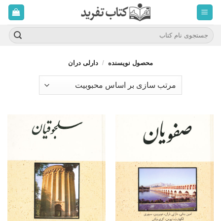
ه
حتوا
روید
جستجو
برای:
محصول نویسنده
/
دارلی دران