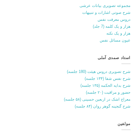
مجموعه تصویری بیانات عرشی
شرح صوتی اشارات و تنبیهات
دروس معرفت نفس
هزار و یک کلمه (7 جلد)
هزار و یک نکته
عیون مسائل نفس
استاد صمدی آملی
شرح تصویری دروس هیئت (180 جلسه)
شرح نفس شفا (۱۳۴ جلسه)
شرح بدایه الحکمه (۱۳۵ جلسه)
حضور و مراقبت (۲۰ جلسه)
معراج اشک در اربعین حسینی (۵۸ جلسه)
شرح گنجینه گوهر روان (۸۴ جلسه)
مولفین