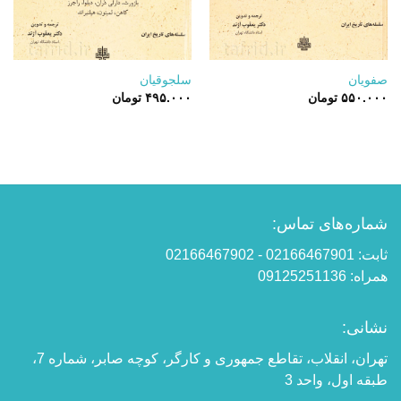
صفویان
سلجوقیان‏
۵۵۰.۰۰۰
تومان
۴۹۵.۰۰۰
تومان
شماره‌های تماس:
ثابت: 02166467901 - 02166467902
همراه: 09125251136
نشانی:
تهران، انقلاب، تقاطع جمهوری و کارگر، کوچه صابر، شماره 7،
طبقه اول، واحد 3