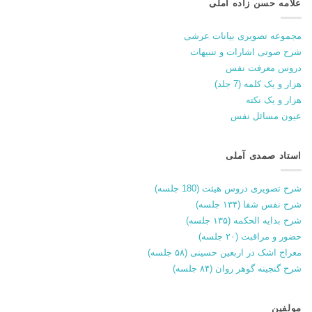
علامه حسن زاده آملی
مجموعه تصویری بیانات عرشی
شرح صوتی اشارات و تنبیهات
دروس معرفت نفس
هزار و یک کلمه (7 جلد)
هزار و یک نکته
عیون مسائل نفس
استاد صمدی آملی
شرح تصویری دروس هیئت (180 جلسه)
شرح نفس شفا (۱۳۴ جلسه)
شرح بدایه الحکمه (۱۳۵ جلسه)
حضور و مراقبت (۲۰ جلسه)
معراج اشک در اربعین حسینی (۵۸ جلسه)
شرح گنجینه گوهر روان (۸۴ جلسه)
مولفین