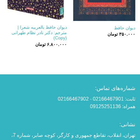
دیوان حافظ بالعربیه شعرا |
دیوان حافظ
مترجم: دکتر نادر نظام طهرانی
۳۵۰.۰۰۰
تومان
(Copy)
۶.۸۰۰.۰۰۰
تومان
شماره‌های تماس:
ثابت: 02166467901 - 02166467902
همراه: 09125251136
نشانی:
تهران، انقلاب، تقاطع جمهوری و کارگر، کوچه صابر، شماره 7،