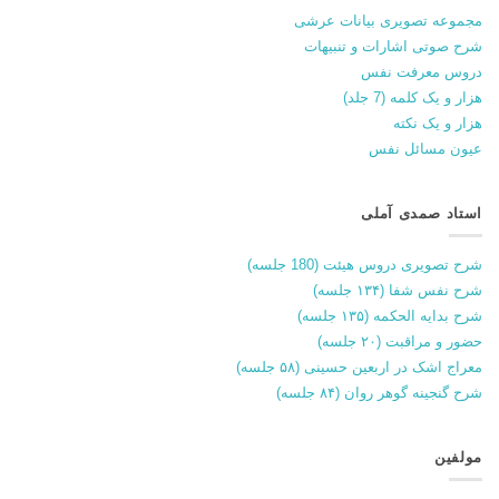
مجموعه تصویری بیانات عرشی
شرح صوتی اشارات و تنبیهات
دروس معرفت نفس
هزار و یک کلمه (7 جلد)
هزار و یک نکته
عیون مسائل نفس
استاد صمدی آملی
شرح تصویری دروس هیئت (180 جلسه)
شرح نفس شفا (۱۳۴ جلسه)
شرح بدایه الحکمه (۱۳۵ جلسه)
حضور و مراقبت (۲۰ جلسه)
معراج اشک در اربعین حسینی (۵۸ جلسه)
شرح گنجینه گوهر روان (۸۴ جلسه)
مولفین