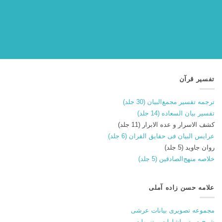
تفسیر قرآن
ترجمه تفسیر مجمع‌البیان (30 جلد)
تفسیر بیان السعاده (14 جلد)
کشف الاسرار و عده الابرار (11 جلد)
عرایس البیان فی حقایق القران (6 جلد)
روان جاوید (5 جلد)
خلاصه منهج‌الصادقین (5 جلد)
علامه حسن زاده آملی
مجموعه تصویری بیانات عرشی
شرح صوتی اشارات و تنبیهات