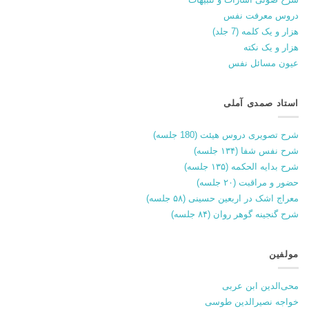
دروس معرفت نفس
هزار و یک کلمه (7 جلد)
هزار و یک نکته
عیون مسائل نفس
استاد صمدی آملی
شرح تصویری دروس هیئت (180 جلسه)
شرح نفس شفا (۱۳۴ جلسه)
شرح بدایه الحکمه (۱۳۵ جلسه)
حضور و مراقبت (۲۰ جلسه)
معراج اشک در اربعین حسینی (۵۸ جلسه)
شرح گنجینه گوهر روان (۸۴ جلسه)
مولفین
محی‌الدین ابن عربی
خواجه نصیرالدین طوسی