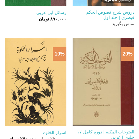
دروس شرح فصوص الحکم
رسائل ابن عربی
قیصری | جلد اول
۸۹۰.۰۰۰
تومان
تماس بگیرید
10%
20%
الفتوحات المکیه | دوره کامل ۱۷
اسرار الخلوه‏
جلدی | عربی
قیمت
قیمت
۲۹۰.۰۰۰
تومان
۲۶۰.۰۰۰
تومان