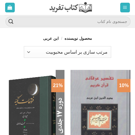
ه
حتوا
روید
جستجو
برای:
محصول نویسنده
/
ابن عربی
21%
10%