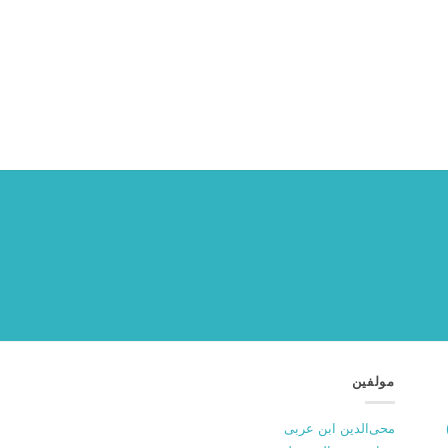
مولفین
محی‌الدین ابن عربی