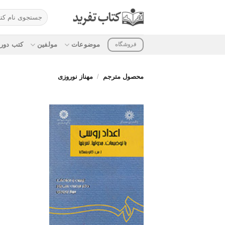
ه
جستجو
حتوا
برای:
روید
موضوعات
مولفین
کتب دوره
فروشگاه
محصول مترجم
/
مهناز نوروزی