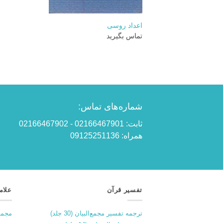
+
اعداد روسی
تماس بگیرید
شماره‌های تماس:
ثابت: 02166467901 - 02166467902
همراه: 09125251136
تفسیر قرآن
علام
ترجمه تفسیر مجمع‌البیان (30 جلد)
مجمو