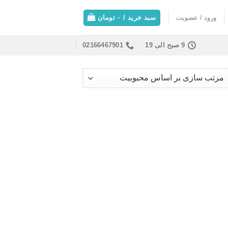
ورود / عضویت
سبد خرید /
۰
تومان
9 صبح الی 19
02166467901