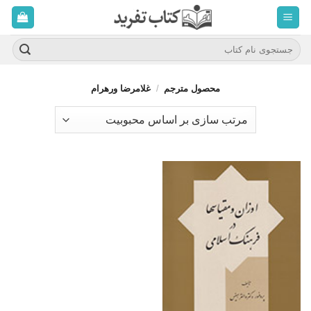
ه
حتوا
روید
جستجو
برای:
محصول مترجم
/
غلامرضا ورهرام