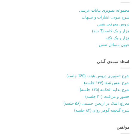
مجموعه تصویری بیانات عرشی
شرح صوتی اشارات و تنبیهات
دروس معرفت نفس
هزار و یک کلمه (7 جلد)
هزار و یک نکته
عیون مسائل نفس
استاد صمدی آملی
شرح تصویری دروس هیئت (180 جلسه)
شرح نفس شفا (۱۳۴ جلسه)
شرح بدایه الحکمه (۱۳۵ جلسه)
حضور و مراقبت (۲۰ جلسه)
معراج اشک در اربعین حسینی (۵۸ جلسه)
شرح گنجینه گوهر روان (۸۴ جلسه)
مولفین