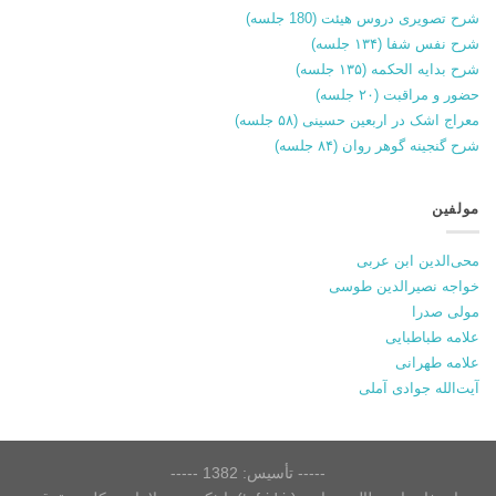
شرح تصویری دروس هیئت (180 جلسه)
شرح نفس شفا (۱۳۴ جلسه)
شرح بدایه الحکمه (۱۳۵ جلسه)
حضور و مراقبت (۲۰ جلسه)
معراج اشک در اربعین حسینی (۵۸ جلسه)
شرح گنجینه گوهر روان (۸۴ جلسه)
مولفین
محی‌الدین ابن عربی
خواجه نصیرالدین طوسی
مولی صدرا
علامه طباطبایی
علامه طهرانی
آیت‌الله جوادی آملی
----- تأسیس: 1382 -----