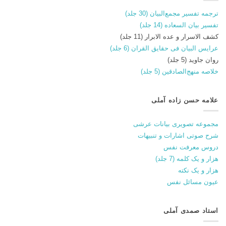
ترجمه تفسیر مجمع‌البیان (30 جلد)
تفسیر بیان السعاده (14 جلد)
کشف الاسرار و عده الابرار (11 جلد)
عرایس البیان فی حقایق القران (6 جلد)
روان جاوید (5 جلد)
خلاصه منهج‌الصادقین (5 جلد)
علامه حسن زاده آملی
مجموعه تصویری بیانات عرشی
شرح صوتی اشارات و تنبیهات
دروس معرفت نفس
هزار و یک کلمه (7 جلد)
هزار و یک نکته
عیون مسائل نفس
استاد صمدی آملی