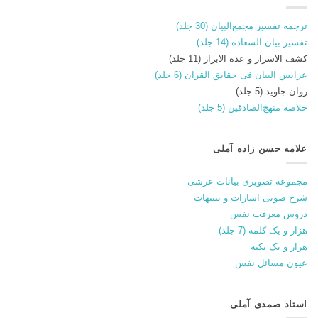
ترجمه تفسیر مجمع‌البیان (30 جلد)
تفسیر بیان السعاده (14 جلد)
کشف الاسرار و عده الابرار (11 جلد)
عرایس البیان فی حقایق القران (6 جلد)
روان جاوید (5 جلد)
خلاصه منهج‌الصادقین (5 جلد)
علامه حسن زاده آملی
مجموعه تصویری بیانات عرشی
شرح صوتی اشارات و تنبیهات
دروس معرفت نفس
هزار و یک کلمه (7 جلد)
هزار و یک نکته
عیون مسائل نفس
استاد صمدی آملی