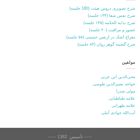
شرح تصویری دروس هیئت (180 جلسه)
شرح نفس شفا (۱۳۴ جلسه)
شرح بدایه الحکمه (۱۳۵ جلسه)
حضور و مراقبت (۲۰ جلسه)
معراج اشک در اربعین حسینی (۵۸ جلسه)
شرح گنجینه گوهر روان (۸۴ جلسه)
مولفین
محی‌الدین ابن عربی
خواجه نصیرالدین طوسی
مولی صدرا
علامه طباطبایی
علامه طهرانی
آیت‌الله جوادی آملی
----- تأسیس: 1382 -----