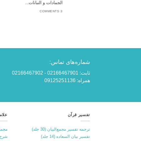
الجمادات و النباتات...
3 COMMENTS
شماره‌های تماس:
ثابت: 02166467901 - 02166467902
همراه: 09125251136
تفسیر قرآن
علام
ترجمه تفسیر مجمع‌البیان (30 جلد)
مجمو
تفسیر بیان السعاده (14 جلد)
شرح 