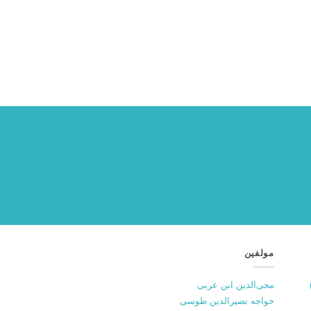
مولفین
محی‌الدین ابن عربی
خواجه نصیرالدین طوسی