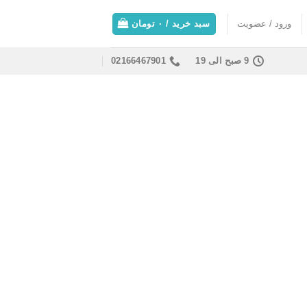
ورود / عضویت
سبد خرید /
۰
تومان
9 صبح الی 19
02166467901