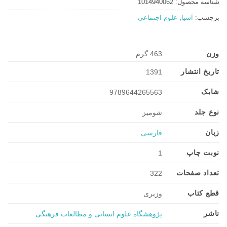
شناسه محصول:
1014940062
برچسب:
آسیا
,
علوم اجتماعی
وزن
463 گرم
تاریخ انتشار
1391
شابک
9789644265563
نوع جلد
شومیز
زبان
فارسی
نوبت چاپ
1
تعداد صفحات
322
قطع کتاب
وزیری
ناشر
پژوهشگاه علوم انسانی و مطالعات فرهنگی