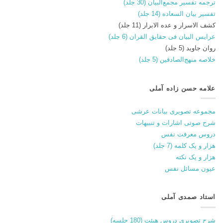
ترجمه تفسیر مجمع‌البیان (30 جلد)
تفسیر بیان السعاده (14 جلد)
کشف الاسرار و عده الابرار (11 جلد)
عرایس البیان فی حقایق القران (6 جلد)
روان جاوید (5 جلد)
خلاصه منهج‌الصادقین (5 جلد)
علامه حسن زاده آملی
مجموعه تصویری بیانات عرشی
شرح صوتی اشارات و تنبیهات
دروس معرفت نفس
هزار و یک کلمه (7 جلد)
هزار و یک نکته
عیون مسائل نفس
استاد صمدی آملی
شرح تصویری دروس هیئت (180 جلسه)