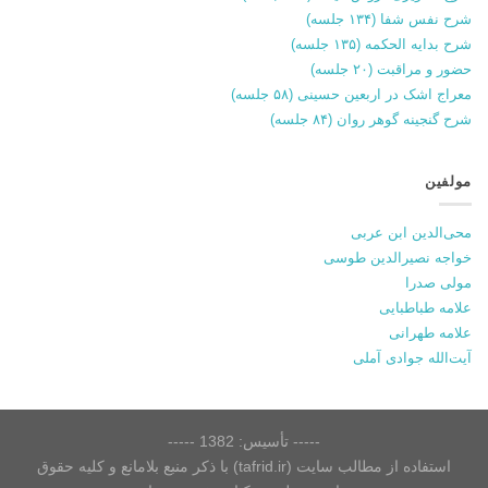
شرح نفس شفا (۱۳۴ جلسه)
شرح بدایه الحکمه (۱۳۵ جلسه)
حضور و مراقبت (۲۰ جلسه)
معراج اشک در اربعین حسینی (۵۸ جلسه)
شرح گنجینه گوهر روان (۸۴ جلسه)
مولفین
محی‌الدین ابن عربی
خواجه نصیرالدین طوسی
مولی صدرا
علامه طباطبایی
علامه طهرانی
آیت‌الله جوادی آملی
----- تأسیس: 1382 -----
استفاده از مطالب سایت (tafrid.ir) با ذکر منبع بلامانع و کلیه حقوق