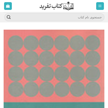
ه
حتوا
روید
جستجو
برای: