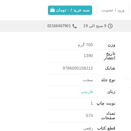
ورود / عضویت
سبد خرید /
۰
تومان
9 صبح الی 19
02166467901
وزن
750 گرم
تاریخ
1390
انتشار
شابک
9786005158212
نوع جلد
سخت
زبان
فارسی
نوبت چاپ
1
تعداد
574
صفحات
قطع کتاب
رقعی