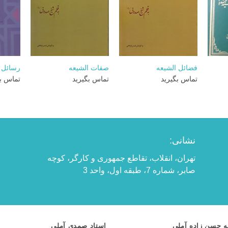
+
+
+
فضائل الشیعه
صفات الشیعه
رسائل 
تماس بگیرید
تماس بگیرید
تماس بگ
نشانی:
تهران، انقلاب، تقاطع جمهوری و کارگر، کوچه
صابر، شماره 7، طبقه اول، واحد 3
ه حسن زاده آملی
استاد صمدی آملی