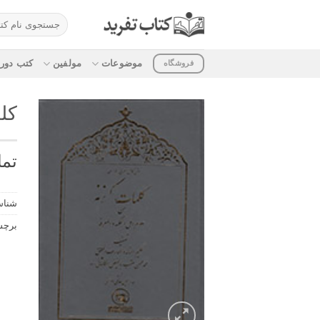
ه
جستجو
حتوا
برای:
روید
موضوعات
مولفین
کتب دوره
فروشگاه
کل
تما
شناس
برچ