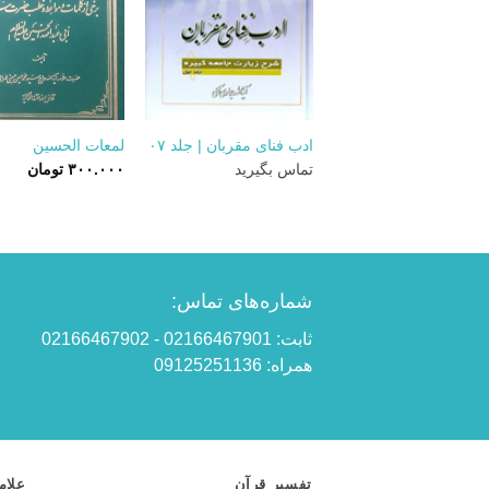
+
ادب فنای مقربان | جلد ۰۷
لمعات الحسین
تماس بگیرید
۳۰۰.۰۰۰
تومان
شماره‌های تماس:
ثابت: 02166467901 - 02166467902
همراه: 09125251136
تفسیر قرآن
علام