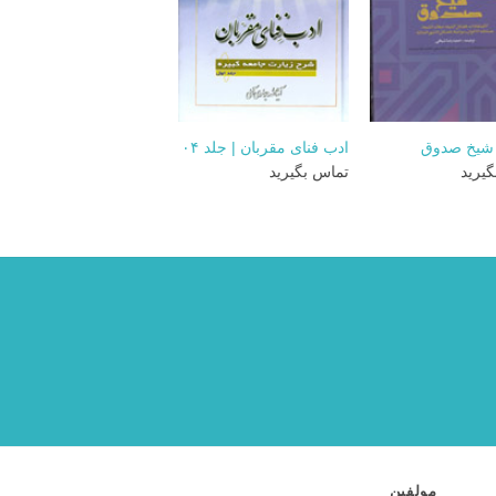
+
+
شیخ صدوق
ادب فنای مقربان | جلد ۰۴
یرید
تماس بگیرید
مولفین