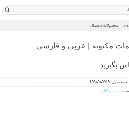
‌ای
محصولات دیجیتال
مات مکنونه | عربی و فارسی
س بگیرید
ه محصول:
1034940018
سب:
حدیث و کلام