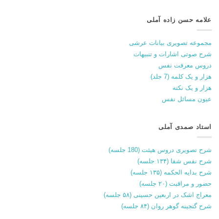
علامه حسن زاده آملی
مجموعه تصویری بیانات عرشی
شرح صوتی اشارات و تنبیهات
دروس معرفت نفس
هزار و یک کلمه (7 جلد)
هزار و یک نکته
عیون مسائل نفس
استاد صمدی آملی
شرح تصویری دروس هیئت (180 جلسه)
شرح نفس شفا (۱۳۴ جلسه)
شرح بدایه الحکمه (۱۳۵ جلسه)
حضور و مراقبت (۲۰ جلسه)
معراج اشک در اربعین حسینی (۵۸ جلسه)
شرح گنجینه گوهر روان (۸۴ جلسه)