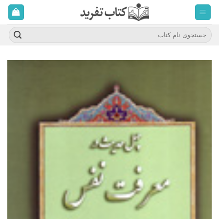
ه
حتوا
روید
جستجو
برای: