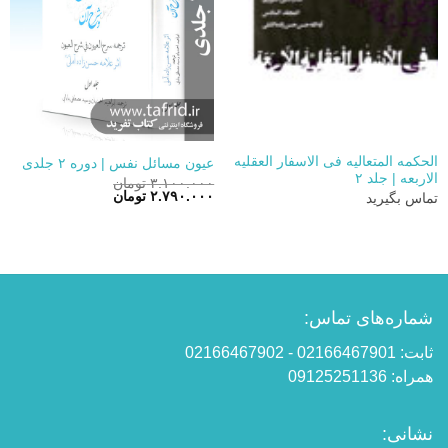
الحکمه المتعالیه فی الاسفار العقلیه
عیون مسائل نفس | دوره ۲ جلدی
الاربعه | جلد ۲
۳.۱۰۰.۰۰۰
تومان
قیمت
قیمت
۲.۷۹۰.۰۰۰
تومان
تماس بگیرید
اصلی:
فعلی:
۳.۱۰۰.۰۰۰ تومان
۲.۷۹۰.۰۰۰ تومان.
بود.
شماره‌های تماس:
ثابت: 02166467901 - 02166467902
همراه: 09125251136
نشانی: