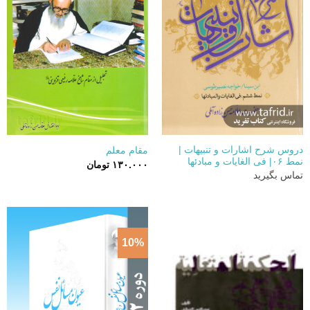
دروس شرح اشارات و تنبیهات |
مقام معلم
نمط ۰۶| فی الغایات و مبادئها
۱۳۰.۰۰۰
تومان
تماس بگیرید
10%