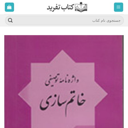
ه
حتوا
روید
جستجو
برای: