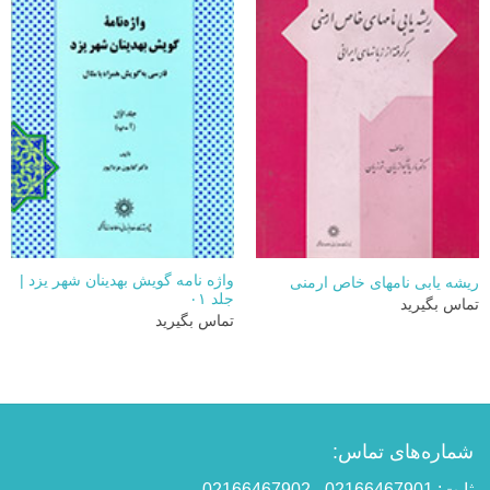
واژه نامه گويش بهدينان شهر يزد |
ریشه یابی نامهای خاص ارمنی
جلد ۰۱
تماس بگیرید
تماس بگیرید
شماره‌های تماس:
ثابت: 02166467901 - 02166467902