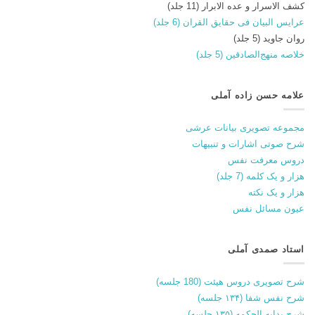
کشف الاسرار و عده الابرار (11 جلد)
عرایس البیان فی حقایق القران (6 جلد)
روان جاوید (5 جلد)
خلاصه منهج‌الصادقین (5 جلد)
علامه حسن زاده آملی
مجموعه تصویری بیانات عرشی
شرح صوتی اشارات و تنبیهات
دروس معرفت نفس
هزار و یک کلمه (7 جلد)
هزار و یک نکته
عیون مسائل نفس
استاد صمدی آملی
شرح تصویری دروس هیئت (180 جلسه)
شرح نفس شفا (۱۳۴ جلسه)
شرح بدایه الحکمه (۱۳۵ جلسه)