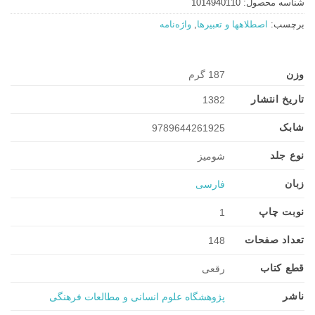
شناسه محصول:
1014940110
برچسب:
اصطلاهها و تعبیرها
,
واژه‌نامه
وزن
187 گرم
تاریخ انتشار
1382
شابک
9789644261925
نوع جلد
شومیز
زبان
فارسی
نوبت چاپ
1
تعداد صفحات
148
قطع کتاب
رقعی
ناشر
پژوهشگاه علوم انسانی و مطالعات فرهنگی