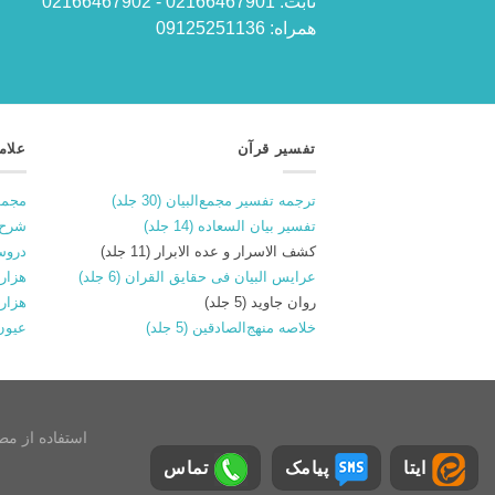
ثابت: 02166467901 - 02166467902
همراه: 09125251136
تفسیر قرآن
علام
ترجمه تفسیر مجمع‌البیان (30 جلد)
مجمو
تفسیر بیان السعاده (14 جلد)
شرح 
کشف الاسرار و عده الابرار (11 جلد)
دروس
عرایس البیان فی حقایق القران (6 جلد)
هزار و
روان جاوید (5 جلد)
هزار 
خلاصه منهج‌الصادقین (5 جلد)
عیون
استفاده از مطالب سایت (tafrid.ir) با ذکر منبع بلامانع
ایتا
پیامک
تماس