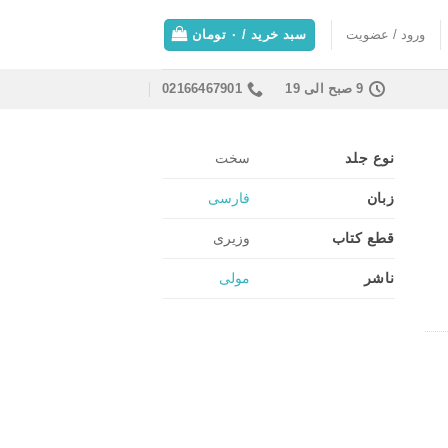
ورود / عضویت
سبد خرید /
۰
تومان
9 صبح الی 19
02166467901
نوع جلد
سخت
زبان
فارسی
قطع کتاب
وزیری
ناشر
مولی