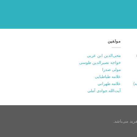
مولفین
محی‌الدین ابن عربی
خواجه نصیرالدین طوسی
مولی صدرا
علامه طباطبایی
علامه طهرانی
آیت‌الله جوادی آملی