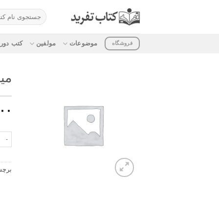
ه
جستجو
حتوا
برای:
روید
موضوعات
مولفین
کتب دوره
فروشگاه
میز
۰۰۰
میزان‏ 
برچ