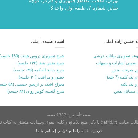
تهران، انقلاب، تقاطع جمهوری و کارگر، کوچه
صابر، شماره 7، طبقه اول، واحد 3
ه حسن زاده آملی
استاد صمدی آملی
عه تصویری بیانات عرشی
شرح تصویری دروس هیئت (180 جلسه)
صوتی اشارات و تنبیهات
شرح نفس شفا (۱۳۴ جلسه)
 معرفت نفس
شرح بدایه الحکمه (۱۳۵ جلسه)
 یک کلمه (7 جلد)
حضور و مراقبت (۲۰ جلسه)
و یک نکته
معراج اشک در اربعین حسینی (۵۸ جلسه)
 مسائل نفس
شرح گنجینه گوهر روان (۸۴ جلسه)
----- تأسیس: 1382 -----
 و کلیه حقوق وبسایت متعلق به کتاب تفرید می‌باشد.
درباره ما
|
شرایط و قوانین
|
تماس با ما