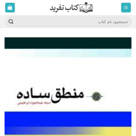
ه
حتوا
روید
جستجو
برای: