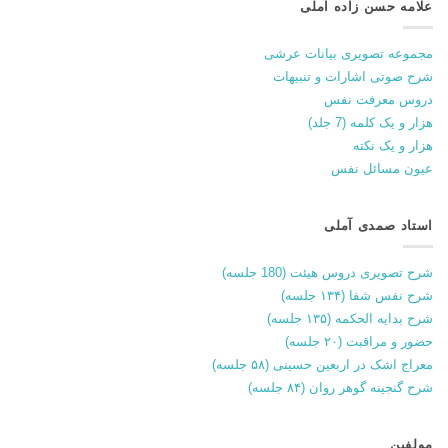
علامه حسن زاده آملی
مجموعه تصویری بیانات عرشی
شرح صوتی اشارات و تنبیهات
دروس معرفت نفس
هزار و یک کلمه (7 جلد)
هزار و یک نکته
عیون مسائل نفس
استاد صمدی آملی
شرح تصویری دروس هیئت (180 جلسه)
شرح نفس شفا (۱۳۴ جلسه)
شرح بدایه الحکمه (۱۳۵ جلسه)
حضور و مراقبت (۲۰ جلسه)
معراج اشک در اربعین حسینی (۵۸ جلسه)
شرح گنجینه گوهر روان (۸۴ جلسه)
مولفین