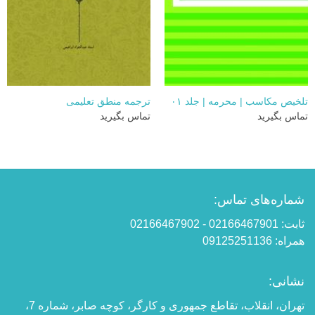
تلخیص مکاسب | محرمه | جلد ۰۱
ترجمه منطق تعلیمی
تماس بگیرید
تماس بگیرید
شماره‌های تماس:
ثابت: 02166467901 - 02166467902
همراه: 09125251136
نشانی:
تهران، انقلاب، تقاطع جمهوری و کارگر، کوچه صابر، شماره 7،