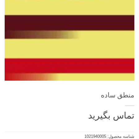
منطق ساده
تماس بگیرید
شناسه محصول:
1021940005