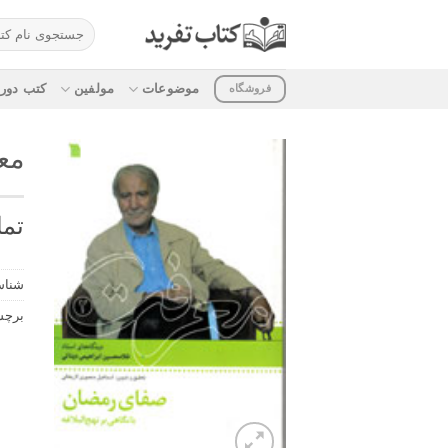
ه
جستجو
حتوا
برای:
روید
موضوعات
مولفین
کتب دوره
فروشگاه
معر
تما
شناس
برچ