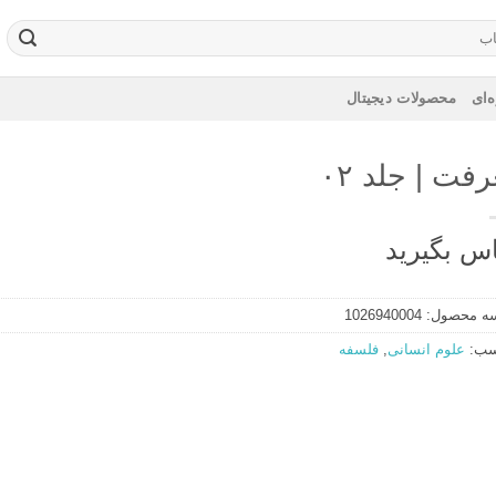
‌ای
محصولات دیجیتال
فت | جلد ۰۲
س بگیرید
ه محصول:
1026940004
سب:
علوم انسانی
,
فلسفه