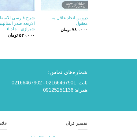
+
دروس اتحاد عاقل به
شرح فارسی الاسفا
معقول
الاربعه صدر المتالهی
شیرازی | جلد ۰۵
۷۸۰.۰۰۰
تومان
۵۳۰.۰۰۰
تومان
شماره‌های تماس:
ثابت: 02166467901 - 02166467902
همراه: 09125251136
تفسیر قرآن
علام