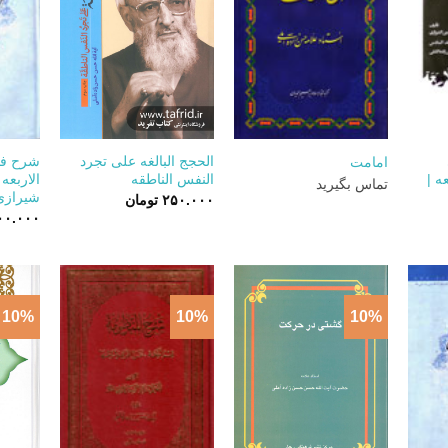
+
+
+
الحجج البالغه علی تجرد
شرح فا
امامت
ه |
النفس الناطقه
الاربعه 
تماس بگیرید
شیرازی |
۲۵۰.۰۰۰
تومان
۰۰.۰۰۰
10%
10%
10%