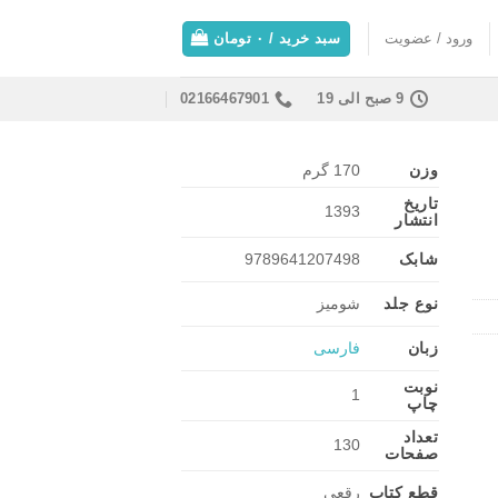
ورود / عضویت
سبد خرید /
۰
تومان
9 صبح الی 19
02166467901
وزن
170 گرم
تاریخ
1393
انتشار
شابک
9789641207498
نوع جلد
شومیز
زبان
فارسی
نوبت
1
چاپ
تعداد
130
صفحات
قطع کتاب
رقعی