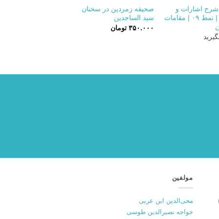
رح اشارات و
صحیفه زمردین در سخنان
تنبیهات | نمط ۰۹ | مقامات
سید الساجدین
ن
۳۵۰.۰۰۰
تومان
یرید
مولفین
محی‌الدین ابن عربی
خواجه نصیرالدین طوسی