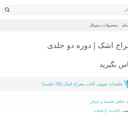
‌ای
محصولات دیجیتال
راج اشک | دوره دو جلدی
س بگیرید
جلسات صوتی کتاب معراج اشک (58 جلسه)
:
اخلاق
,
فلسفه و عرفان
سب:
احادیث
,
اربعینات