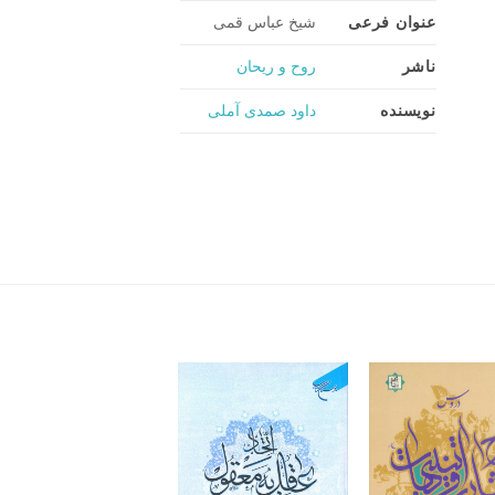
عنوان فرعی
شیخ عباس قمی
ناشر
روح و ریحان
نویسنده
داود صمدی آملی