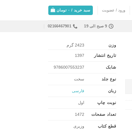
ورود / عضویت
سبد خرید /
۰
تومان
9 صبح الی 19
02166467901
وزن
2423 گرم
تاریخ انتشار
1397
شابک
9786007553237
نوع جلد
سخت
زبان
فارسی
نوبت چاپ
اول
تعداد صفحات
1472
قطع کتاب
وزیری