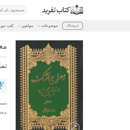
ه
جستجو
حتوا
برای:
روید
موضوعات
مولفین
کتب دوره
فروشگاه
مع
تما
دسته
برچ