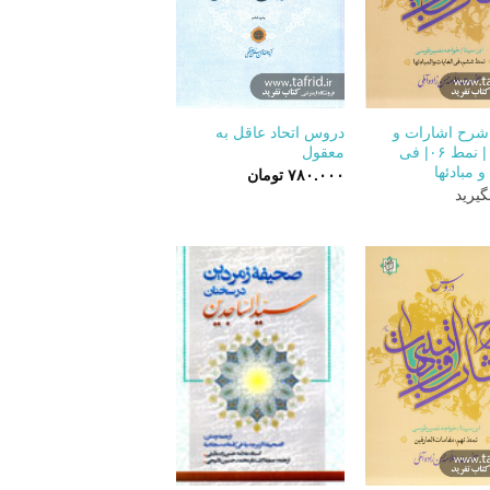
+
+
رح اشارات و
دروس اتحاد عاقل به
تنبیهات | نمط ۰۶| فی
معقول
و مبادئها
۷۸۰.۰۰۰
تومان
یرید
+
+