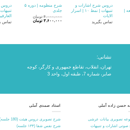
دروس شرح اشارات و
شرح منظومه | دوره ۵
دروس ش
ه |
تنبیهات | نمط ۱۰ | اسرار
جلدی
الایات
العارفی
۴.۰۰۰.۰۰۰
تومان
قیمت
قیمت
۳.۶۰۰.۰۰۰
تومان
تماس بگیرید
تماس بگ
اصلی:
فعلی:
۴.۰۰۰.۰۰۰ تومان
۳.۶۰۰.۰۰۰ تومان.
بود.
نشانی:
تهران، انقلاب، تقاطع جمهوری و کارگر، کوچه
صابر، شماره 7، طبقه اول، واحد 3
ه حسن زاده آملی
استاد صمدی آملی
عه تصویری بیانات عرشی
شرح تصویری دروس هیئت (180 جلسه)
صوتی اشارات و تنبیهات
شرح نفس شفا (۱۳۴ جلسه)