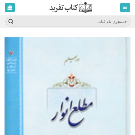
ه
حتوا
روید
جستجو
برای: