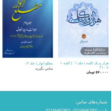
هزار و یک کلمه | جلد ۰۱ | کلمه ۱
مطلع انوار | جلد ۰۴
تا ۲۱۰
تماس بگیرید
۵۷۰.۰۰۰
تومان
شماره‌های تماس:
ثابت: 02166467901 - 02166467902