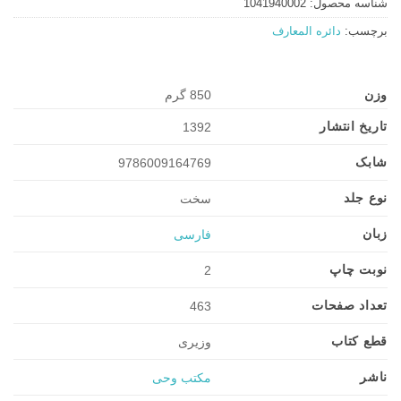
شناسه محصول:
1041940002
برچسب:
دائره المعارف
وزن
850 گرم
تاریخ انتشار
1392
شابک
9786009164769
نوع جلد
سخت
زبان
فارسی
نوبت چاپ
2
تعداد صفحات
463
قطع کتاب
وزیری
ناشر
مکتب وحی