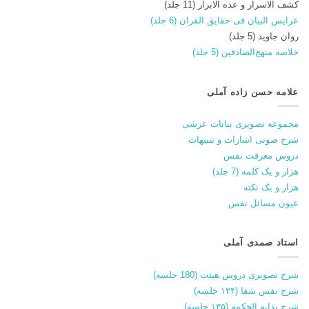
کشف الاسرار و عده الابرار (11 جلد)
عرایس البیان فی حقایق القران (6 جلد)
روان جاوید (5 جلد)
خلاصه منهج‌الصادقین (5 جلد)
علامه حسن زاده آملی
مجموعه تصویری بیانات عرشی
شرح صوتی اشارات و تنبیهات
دروس معرفت نفس
هزار و یک کلمه (7 جلد)
هزار و یک نکته
عیون مسائل نفس
استاد صمدی آملی
شرح تصویری دروس هیئت (180 جلسه)
شرح نفس شفا (۱۳۴ جلسه)
شرح بدایه الحکمه (۱۳۵ جلسه)