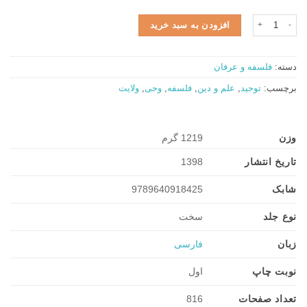
مجموعه آثار علامه طباطبایی | جلد ۰۸ | مجموعه رسائل ج٬۱ ۲ و ۳ عدد
افزودن به سبد خرید
دسته:
فلسفه و عرفان
برچسب:
توحید
,
علم و دین
,
فلسفه
,
وحی
,
ولایت
وزن
1219 گرم
تاریخ انتشار
1398
شابک
9789640918425
نوع جلد
سخت
زبان
فارسی
نوبت چاپ
اول
تعداد صفحات
816