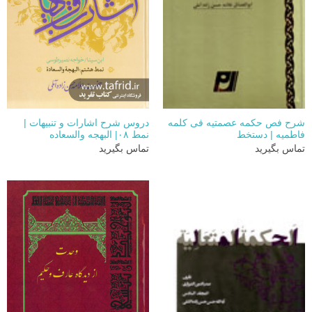
شرح فص حکمه عصمتیه فی کلمه
دروس شرح اشارات و تنبیهات |
فاطمیه | دستخط
نمط ۰۸| البهجه والسعاده
تماس بگیرید
تماس بگیرید