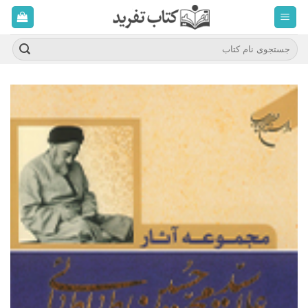
ه
حتوا
روید
جستجو
برای: