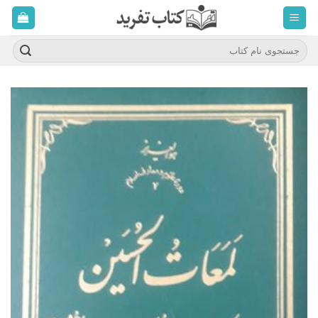
ه
حتوا
روید
جستجو
برای: