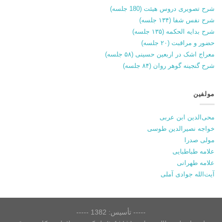
شرح تصویری دروس هیئت (180 جلسه)
شرح نفس شفا (۱۳۴ جلسه)
شرح بدایه الحکمه (۱۳۵ جلسه)
حضور و مراقبت (۲۰ جلسه)
معراج اشک در اربعین حسینی (۵۸ جلسه)
شرح گنجینه گوهر روان (۸۴ جلسه)
مولفین
محی‌الدین ابن عربی
خواجه نصیرالدین طوسی
مولی صدرا
علامه طباطبایی
علامه طهرانی
آیت‌الله جوادی آملی
----- تأسیس: 1382 -----