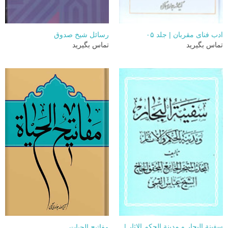
ادب فنای مقربان | جلد ۰۵
رسائل شیخ صدوق
تماس بگیرید
تماس بگیرید
سفینة البحار و مدینة الحکم الاثار |
مفاتیح الحیات