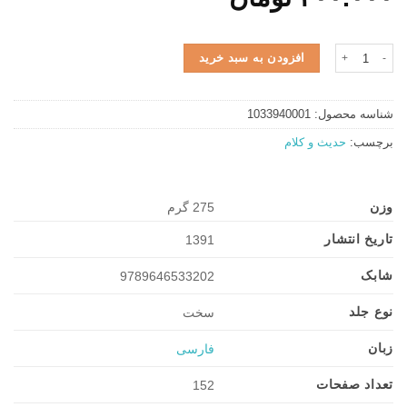
لمعات الحسین عدد
افزودن به سبد خرید
شناسه محصول:
1033940001
برچسب:
حدیث و کلام
وزن
275 گرم
تاریخ انتشار
1391
شابک
9789646533202
نوع جلد
سخت
زبان
فارسی
تعداد صفحات
152