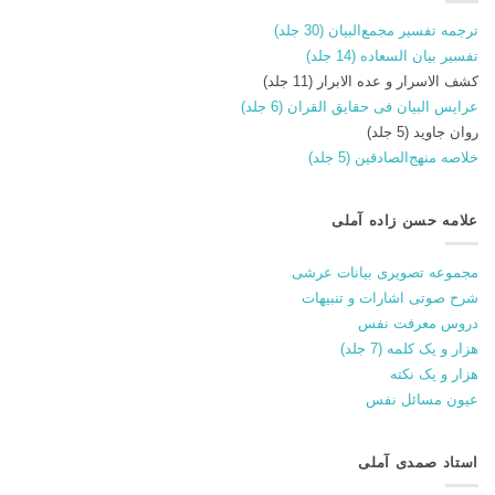
ترجمه تفسیر مجمع‌البیان (30 جلد)
تفسیر بیان السعاده (14 جلد)
کشف الاسرار و عده الابرار (11 جلد)
عرایس البیان فی حقایق القران (6 جلد)
روان جاوید (5 جلد)
خلاصه منهج‌الصادقین (5 جلد)
علامه حسن زاده آملی
مجموعه تصویری بیانات عرشی
شرح صوتی اشارات و تنبیهات
دروس معرفت نفس
هزار و یک کلمه (7 جلد)
هزار و یک نکته
عیون مسائل نفس
استاد صمدی آملی