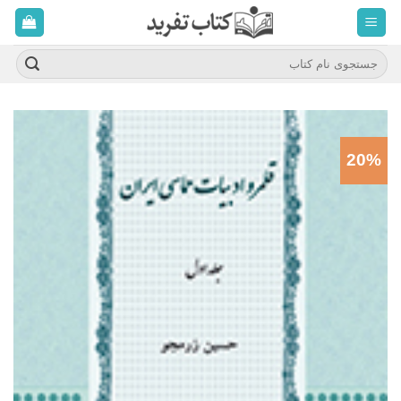
ه
حتوا
روید
جستجو
برای:
20%