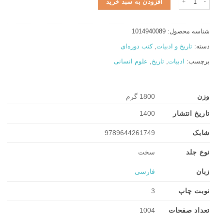
افزودن به سبد خرید
بود.
شناسه محصول:
1014940089
دسته:
تاریخ و ادبیات
,
کتب دوره‌ای
برچسب:
ادبیات
,
تاریخ
,
علوم انسانی
وزن
1800 گرم
تاریخ انتشار
1400
شابک
9789644261749
نوع جلد
سخت
زبان
فارسی
نوبت چاپ
3
تعداد صفحات
1004