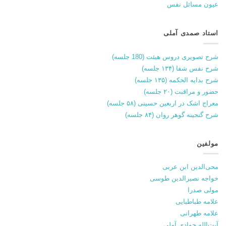
عیون مسائل نفس
استاد صمدی آملی
شرح تصویری دروس هیئت (180 جلسه)
شرح نفس شفا (۱۳۴ جلسه)
شرح بدایه الحکمه (۱۳۵ جلسه)
حضور و مراقبت (۲۰ جلسه)
معراج اشک در اربعین حسینی (۵۸ جلسه)
شرح گنجینه گوهر روان (۸۴ جلسه)
مولفین
محی‌الدین ابن عربی
خواجه نصیرالدین طوسی
مولی صدرا
علامه طباطبایی
علامه طهرانی
آیت‌الله جوادی آملی