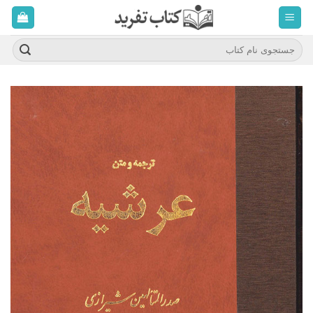
ه
حتوا
روید
جستجو
برای: