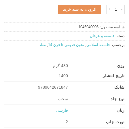
عرشیه عدد
افزودن به سبد خرید
شناسه محصول:
1045940096
دسته:
فلسفه و عرفان
برچسب:
فلسفه اسلامی
,
متون قدیمی تا قرن 14
,
معاد
وزن
430 گرم
تاریخ انتشار
1400
شابک
9789642671847
نوع جلد
سخت
زبان
فارسی
نوبت چاپ
2