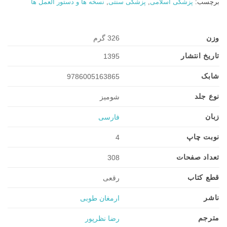
برچسب:
پزشکی اسلامی
,
پزشکی سنتی
,
نسخه ها و دستور العمل ها
وزن
326 گرم
تاریخ انتشار
1395
شابک
9786005163865
نوع جلد
شومیز
زبان
فارسی
نوبت چاپ
4
تعداد صفحات
308
قطع کتاب
رقعی
ناشر
ارمغان طوبی
مترجم
رضا نظرپور