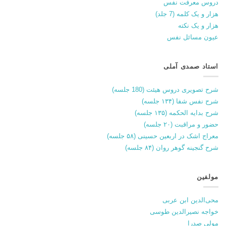
دروس معرفت نفس
هزار و یک کلمه (7 جلد)
هزار و یک نکته
عیون مسائل نفس
استاد صمدی آملی
شرح تصویری دروس هیئت (180 جلسه)
شرح نفس شفا (۱۳۴ جلسه)
شرح بدایه الحکمه (۱۳۵ جلسه)
حضور و مراقبت (۲۰ جلسه)
معراج اشک در اربعین حسینی (۵۸ جلسه)
شرح گنجینه گوهر روان (۸۴ جلسه)
مولفین
محی‌الدین ابن عربی
خواجه نصیرالدین طوسی
مولی صدرا