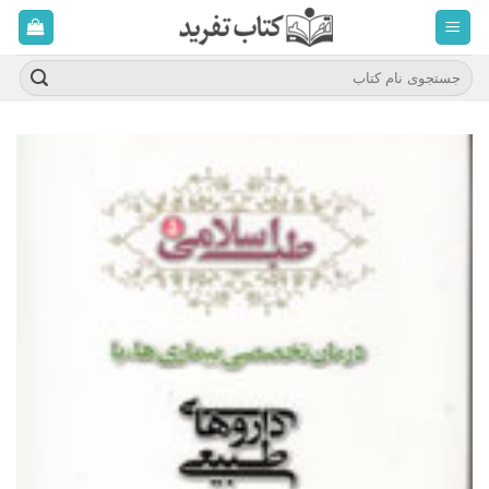
ه
حتوا
روید
جستجو
برای: