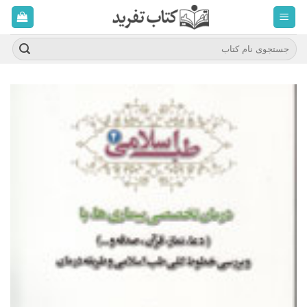
ه
حتوا
روید
جستجو
برای: