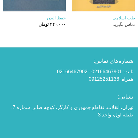
طب اسلامی
حفظ البدن
تماس بگیرید
۴۴۰.۰۰۰
تومان
شماره‌های تماس:
ثابت: 02166467901 - 02166467902
همراه: 09125251136
نشانی:
تهران، انقلاب، تقاطع جمهوری و کارگر، کوچه صابر، شماره 7،
طبقه اول، واحد 3