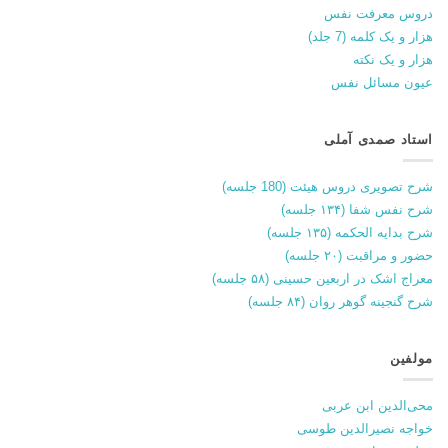
دروس معرفت نفس
هزار و یک کلمه (7 جلد)
هزار و یک نکته
عیون مسائل نفس
استاد صمدی آملی
شرح تصویری دروس هیئت (180 جلسه)
شرح نفس شفا (۱۳۴ جلسه)
شرح بدایه الحکمه (۱۳۵ جلسه)
حضور و مراقبت (۲۰ جلسه)
معراج اشک در اربعین حسینی (۵۸ جلسه)
شرح گنجینه گوهر روان (۸۴ جلسه)
مولفین
محی‌الدین ابن عربی
خواجه نصیرالدین طوسی