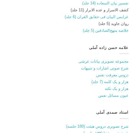
تفسیر بیان السعاده (14 جلد)
کشف الاسرار و عده الابرار (11 جلد)
عرایس البیان فی حقایق القران (6 جلد)
روان جاوید (5 جلد)
خلاصه منهج‌الصادقین (5 جلد)
علامه حسن زاده آملی
مجموعه تصویری بیانات عرشی
شرح صوتی اشارات و تنبیهات
دروس معرفت نفس
هزار و یک کلمه (7 جلد)
هزار و یک نکته
عیون مسائل نفس
استاد صمدی آملی
شرح تصویری دروس هیئت (180 جلسه)