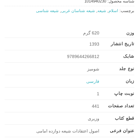
شناسه محصول:
1014940230
برچسب:
اسلام
,
شیعه
,
شیعه شناسان غربی
,
شیعه شناسی
وزن
620 گرم
تاریخ انتشار
1393
شابک
9789644266812
نوع جلد
شومیز
زبان
فارسی
نوبت چاپ
1
تعداد صفحات
441
قطع کتاب
وزیری
عنوان فرعی
اصول اعتقادات شیعه دوازده امامی