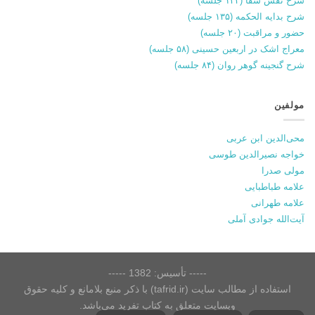
شرح نفس شفا (۱۳۴ جلسه)
شرح بدایه الحکمه (۱۳۵ جلسه)
حضور و مراقبت (۲۰ جلسه)
معراج اشک در اربعین حسینی (۵۸ جلسه)
شرح گنجینه گوهر روان (۸۴ جلسه)
مولفین
محی‌الدین ابن عربی
خواجه نصیرالدین طوسی
مولی صدرا
علامه طباطبایی
علامه طهرانی
آیت‌الله جوادی آملی
----- تأسیس: 1382 -----
استفاده از مطالب سایت (tafrid.ir) با ذکر منبع بلامانع و کلیه حقوق
وبسایت متعلق به کتاب تفرید می‌باشد.