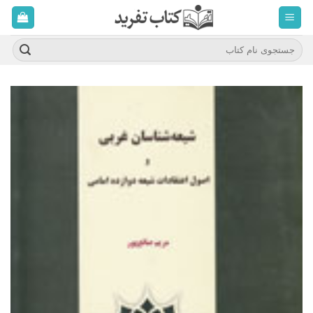
ه
حتوا
روید
جستجو
برای: