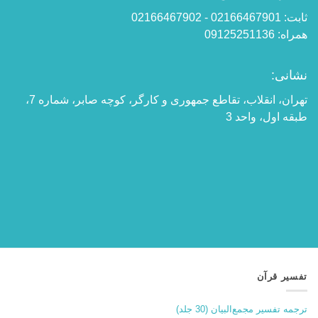
ثابت: 02166467901 - 02166467902
همراه: 09125251136
نشانی:
تهران، انقلاب، تقاطع جمهوری و کارگر، کوچه صابر، شماره 7،
طبقه اول، واحد 3
تفسیر قرآن
ترجمه تفسیر مجمع‌البیان (30 جلد)