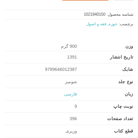
شناسه محصول:
1021940150
برچسب:
حوزه
,
فقه و اصول
وزن
900 گرم
تاریخ انتشار
1391
شابک
9789646012387
نوع جلد
شومیز
زبان
فارسی
نوبت چاپ
9
تعداد صفحات
396
قطع کتاب
وزیری