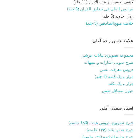
کشف الاسرار و عده الابرار (11 جلد)
عرایس البیان فی حقایق القران (6 جلد)
روان جاوید (5 جلد)
خلاصه منهج‌الصادقین (5 جلد)
علامه حسن زاده آملی
مجموعه تصویری بیانات عرشی
شرح صوتی اشارات و تنبیهات
دروس معرفت نفس
هزار و یک کلمه (7 جلد)
هزار و یک نکته
عیون مسائل نفس
استاد صمدی آملی
شرح تصویری دروس هیئت (180 جلسه)
شرح نفس شفا (۱۳۴ جلسه)
شرح بدایه الحکمه (۱۳۵ جلسه)