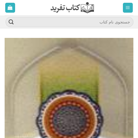
ه
حتوا
روید
جستجو
برای: