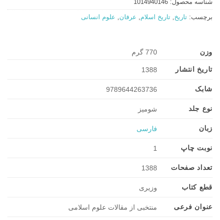
شناسه محصول:
1014940146
برچسب:
تاریخ
,
تاریخ اسلام
,
عرفان
,
علوم انسانی
وزن
770 گرم
تاریخ انتشار
1388
شابک
9789644263736
نوع جلد
شومیز
زبان
فارسی
نوبت چاپ
1
تعداد صفحات
1388
قطع کتاب
وزیری
عنوان فرعی
منتخبی از مقالات علوم اسلامی