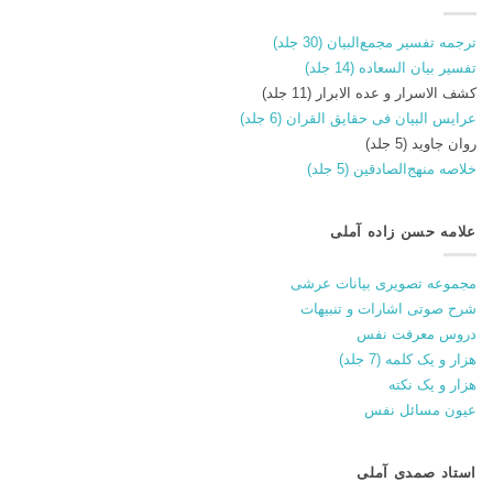
ترجمه تفسیر مجمع‌البیان (30 جلد)
تفسیر بیان السعاده (14 جلد)
کشف الاسرار و عده الابرار (11 جلد)
عرایس البیان فی حقایق القران (6 جلد)
روان جاوید (5 جلد)
خلاصه منهج‌الصادقین (5 جلد)
علامه حسن زاده آملی
مجموعه تصویری بیانات عرشی
شرح صوتی اشارات و تنبیهات
دروس معرفت نفس
هزار و یک کلمه (7 جلد)
هزار و یک نکته
عیون مسائل نفس
استاد صمدی آملی