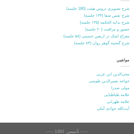
شرح تصویری دروس هیئت (180 جلسه)
شرح نفس شفا (۱۳۴ جلسه)
شرح بدایه الحکمه (۱۳۵ جلسه)
حضور و مراقبت (۲۰ جلسه)
معراج اشک در اربعین حسینی (۵۸ جلسه)
شرح گنجینه گوهر روان (۸۴ جلسه)
مولفین
محی‌الدین ابن عربی
خواجه نصیرالدین طوسی
مولی صدرا
علامه طباطبایی
علامه طهرانی
آیت‌الله جوادی آملی
----- تأسیس: 1382 -----