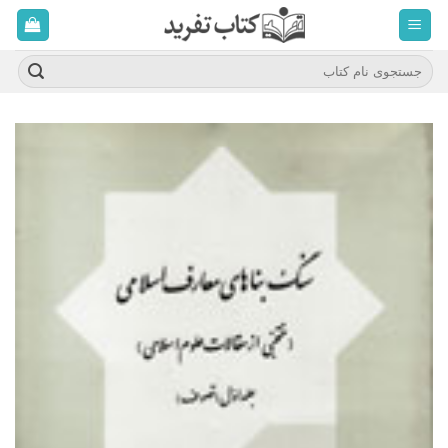
ه
حتوا
روید
جستجو
برای: