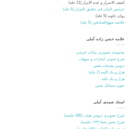
کشف الاسرار و عده الابرار (11 جلد)
عرایس البیان فی حقایق القران (6 جلد)
روان جاوید (5 جلد)
خلاصه منهج‌الصادقین (5 جلد)
علامه حسن زاده آملی
مجموعه تصویری بیانات عرشی
شرح صوتی اشارات و تنبیهات
دروس معرفت نفس
هزار و یک کلمه (7 جلد)
هزار و یک نکته
عیون مسائل نفس
استاد صمدی آملی
شرح تصویری دروس هیئت (180 جلسه)
شرح نفس شفا (۱۳۴ جلسه)
شرح بدایه الحکمه (۱۳۵ جلسه)