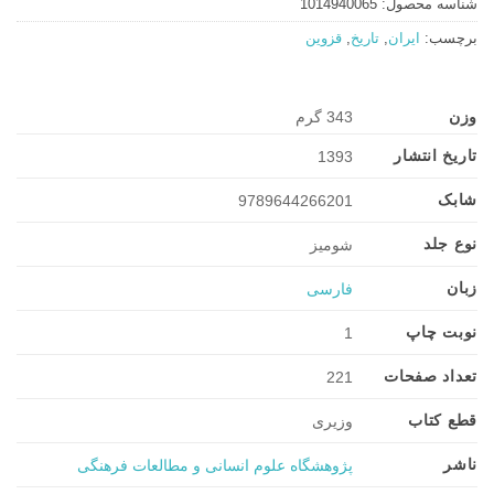
شناسه محصول:
1014940065
برچسب:
ایران
,
تاریخ
,
قزوین
وزن
343 گرم
تاریخ انتشار
1393
شابک
9789644266201
نوع جلد
شومیز
زبان
فارسی
نوبت چاپ
1
تعداد صفحات
221
قطع کتاب
وزیری
ناشر
پژوهشگاه علوم انسانی و مطالعات فرهنگی