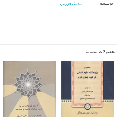
نویسنده
اسدبيگ قزويني
محصولات مشابه