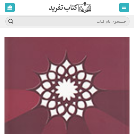
ه
حتوا
روید
جستجو
برای: