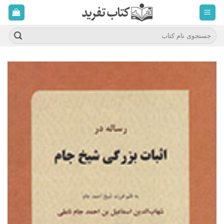
ه
حتوا
روید
جستجو
برای: