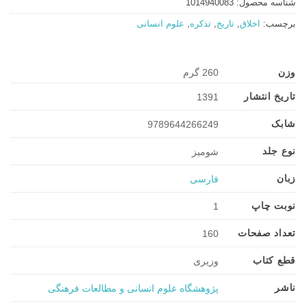
شناسه محصول:
1014940083
برچسب:
اخلاق
,
تاریخ
,
تذکره
,
علوم انسانی
وزن
260 گرم
تاریخ انتشار
1391
شابک
9789644266249
نوع جلد
شومیز
زبان
فارسی
نوبت چاپ
1
تعداد صفحات
160
قطع کتاب
وزیری
ناشر
پژوهشگاه علوم انسانی و مطالعات فرهنگی