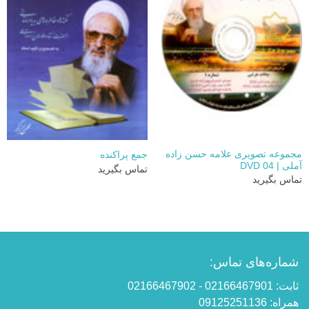
مجموعه تصویری علامه حسن زاده
جمع پراکنده
آملی | DVD 04
تماس بگیرید
تماس بگیرید
شماره‌های تماس:
ثابت: 02166467901 - 02166467902
همراه: 09125251136