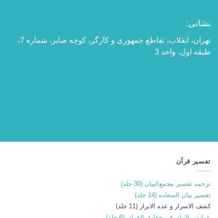
نشانی:
تهران، انقلاب، تقاطع جمهوری و کارگر، کوچه صابر، شماره 7،
طبقه اول، واحد 3
تفسیر قرآن
ترجمه تفسیر مجمع‌البیان (30 جلد)
تفسیر بیان السعاده (14 جلد)
کشف الاسرار و عده الابرار (11 جلد)
عرایس البیان فی حقایق القران (6 جلد)