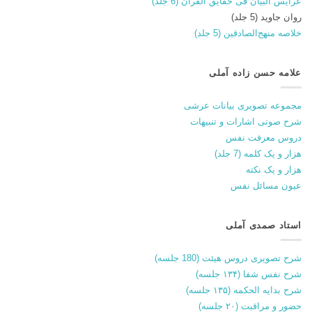
عرایس البیان فی حقایق القران (6 جلد)
روان جاوید (5 جلد)
خلاصه منهج‌الصادقین (5 جلد)
علامه حسن زاده آملی
مجموعه تصویری بیانات عرشی
شرح صوتی اشارات و تنبیهات
دروس معرفت نفس
هزار و یک کلمه (7 جلد)
هزار و یک نکته
عیون مسائل نفس
استاد صمدی آملی
شرح تصویری دروس هیئت (180 جلسه)
شرح نفس شفا (۱۳۴ جلسه)
شرح بدایه الحکمه (۱۳۵ جلسه)
حضور و مراقبت (۲۰ جلسه)