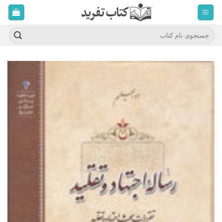
ه
حتوا
روید
جستجو
برای: