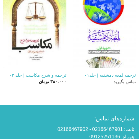
ترجمه لمعه دمشقیه | جلد۰۱
ترجمه و شرح مکاسب | جلد ۰۲
تماس بگیرید
۳۸۰.۰۰۰
تومان
شماره‌های تماس:
ثابت: 02166467901 - 02166467902
همراه: 09125251136