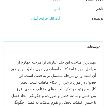
ناشر
اسرا
نویسنده
آیت الله جوادی آملی
توضیحات
مهم‌ترین مباحث این جلد عبارتند از: مرحلۀ چهارم از
مراحل امور عامۀ كتاب اسفار، پيرامون ماهيّت و لواحق
آن است و اين مرحله مشتمل بر نه فصل است. اين
فصول در مورد برخي از احكام ماهيّت است؛ نظير
كليّت، جزئيت و تعيّن، لحاظ‌هاي مختلف ماهوي، فرق
بين جنس و ماده، فصل و صورت، و چگونگی اتحاد فصل
با جنس، كيفيّت تحصّل و تقوم ماهيّت به فصل، چگونگي