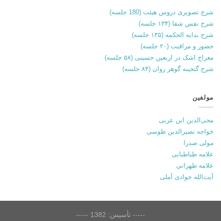
شرح تصویری دروس هیئت (180 جلسه)
شرح نفس شفا (۱۳۴ جلسه)
شرح بدایه الحکمه (۱۳۵ جلسه)
حضور و مراقبت (۲۰ جلسه)
معراج اشک در اربعین حسینی (۵۸ جلسه)
شرح گنجینه گوهر روان (۸۴ جلسه)
مولفین
محی‌الدین ابن عربی
خواجه نصیرالدین طوسی
مولی صدرا
علامه طباطبایی
علامه طهرانی
آیت‌الله جوادی آملی
----- تأسیس: 1382 -----