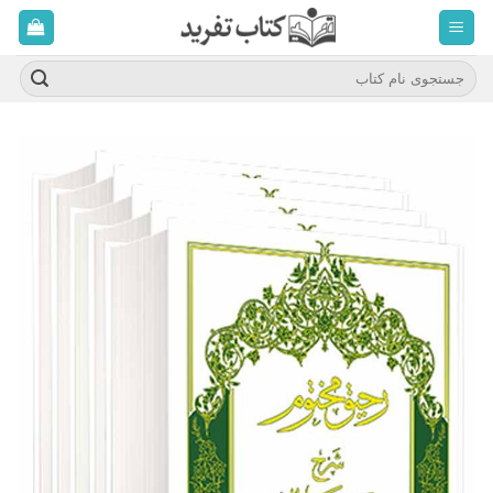
ه
حتوا
روید
جستجو
برای: