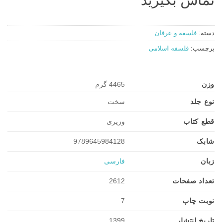
دسته:
فلسفه و عرفان
برچسب:
فلسفه اسلامی
وزن
4465 گرم
نوع جلد
سخت
قطع کتاب
وزیری
شابک
9789645984128
زبان
فارسی
تعداد صفحات
2612
نوبت چاپ
7
تاریخ انتشار
1399