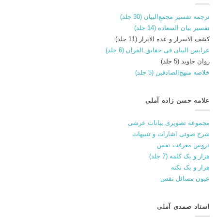
ترجمه تفسیر مجمع‌البیان (30 جلد)
تفسیر بیان السعاده (14 جلد)
کشف الاسرار و عده الابرار (11 جلد)
عرایس البیان فی حقایق القران (6 جلد)
روان جاوید (5 جلد)
خلاصه منهج‌الصادقین (5 جلد)
علامه حسن زاده آملی
مجموعه تصویری بیانات عرشی
شرح صوتی اشارات و تنبیهات
دروس معرفت نفس
هزار و یک کلمه (7 جلد)
هزار و یک نکته
عیون مسائل نفس
استاد صمدی آملی