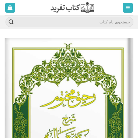
ه
حتوا
روید
جستجو
برای: