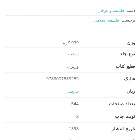
دسته:
فلسفه و عرفان
برچسب:
فلسفه اسلامی
وزن
939 گرم
نوع جلد
سخت
قطع کتاب
وزیری
شابک
9786007835289
زبان
فارسی
تعداد صفحات
544
نوبت چاپ
2
تاریخ انتشار
1398