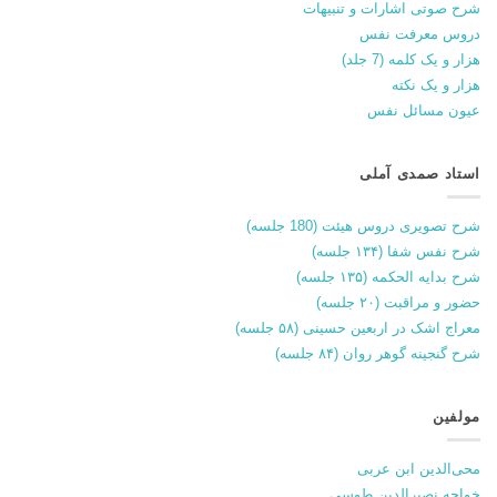
شرح صوتی اشارات و تنبیهات
دروس معرفت نفس
هزار و یک کلمه (7 جلد)
هزار و یک نکته
عیون مسائل نفس
استاد صمدی آملی
شرح تصویری دروس هیئت (180 جلسه)
شرح نفس شفا (۱۳۴ جلسه)
شرح بدایه الحکمه (۱۳۵ جلسه)
حضور و مراقبت (۲۰ جلسه)
معراج اشک در اربعین حسینی (۵۸ جلسه)
شرح گنجینه گوهر روان (۸۴ جلسه)
مولفین
محی‌الدین ابن عربی
خواجه نصیرالدین طوسی