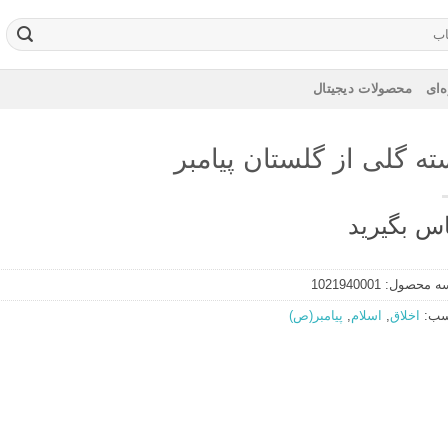
‌ای
محصولات دیجیتال
ته گلی از گلستان پیامبر
س بگیرید
ه محصول:
1021940001
سب:
اخلاق
,
اسلام
,
پیامبر(ص)