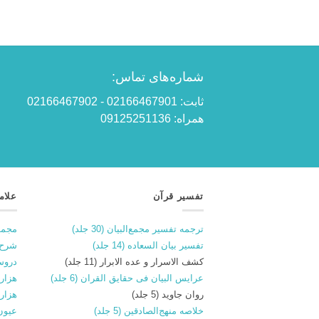
۶۵۰.۰۰۰ تومان
۶۱۰.۰۰۰ تومان.
بود.
شماره‌های تماس:
ثابت: 02166467901 - 02166467902
همراه: 09125251136
تفسیر قرآن
علام
ترجمه تفسیر مجمع‌البیان (30 جلد)
مجمو
تفسیر بیان السعاده (14 جلد)
شرح 
کشف الاسرار و عده الابرار (11 جلد)
دروس
عرایس البیان فی حقایق القران (6 جلد)
هزار و
روان جاوید (5 جلد)
هزار 
خلاصه منهج‌الصادقین (5 جلد)
عیون