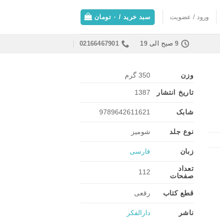
ورود / عضویت
سبد خرید /
۰
تومان
9 صبح الی 19
02166467901
وزن
350 گرم
تاریخ انتشار
1387
شابک
9789642611621
نوع جلد
شومیز
زبان
فارسی
تعداد
112
صفحات
قطع کتاب
رقعی
ناشر
دارالفکر