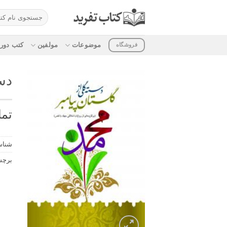
ه
جستجو
حتوا
برای:
روید
موضوعات
مولفین
کتب دوره
فروشگاه
دس
تما
شناس
برچ