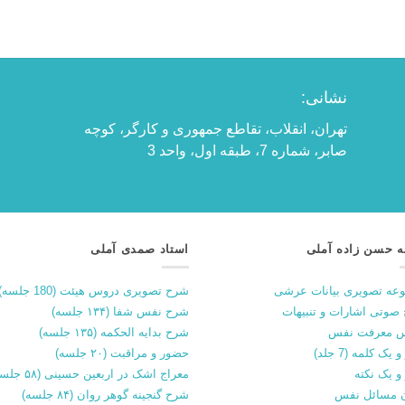
نشانی:
تهران، انقلاب، تقاطع جمهوری و کارگر، کوچه
صابر، شماره 7، طبقه اول، واحد 3
ه حسن زاده آملی
استاد صمدی آملی
عه تصویری بیانات عرشی
شرح تصویری دروس هیئت (180 جلسه)
صوتی اشارات و تنبیهات
شرح نفس شفا (۱۳۴ جلسه)
 معرفت نفس
شرح بدایه الحکمه (۱۳۵ جلسه)
 یک کلمه (7 جلد)
حضور و مراقبت (۲۰ جلسه)
و یک نکته
معراج اشک در اربعین حسینی (۵۸ جلسه)
 مسائل نفس
شرح گنجینه گوهر روان (۸۴ جلسه)