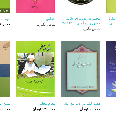
+
+
+
منازل
مجموعه تصویری علامه
حقایق
الهی نا
حسن زاده آملی | DVD 01
تماس بگیرید
۷۰.۰۰۰
تماس بگیرید
+
+
+
هفت قلم در ادب مع الله
مقام معلم
سنن الن
۶۰.۰۰۰
تومان
۱۳۰.۰۰۰
تومان
۶۰.۰۰۰