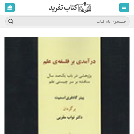
ه
حتوا
روید
جستجو
برای: