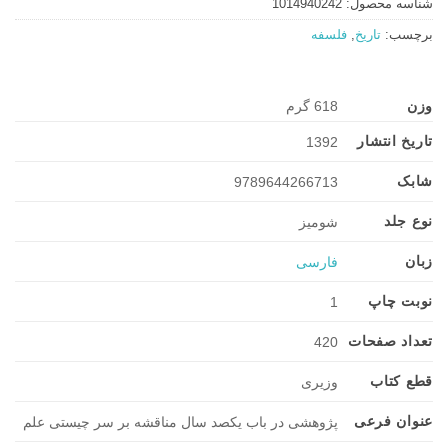
شناسه محصول:
1014940242
برچسب:
تاریخ
,
فلسفه
وزن
618 گرم
تاریخ انتشار
1392
شابک
9789644266713
نوع جلد
شومیز
زبان
فارسی
نوبت چاپ
1
تعداد صفحات
420
قطع کتاب
وزیری
عنوان فرعی
پژوهشی در باب یکصد سال مناقشه بر سر چیستی علم