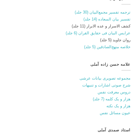
ترجمه تفسیر مجمع‌البیان (30 جلد)
تفسیر بیان السعاده (14 جلد)
کشف الاسرار و عده الابرار (11 جلد)
عرایس البیان فی حقایق القران (6 جلد)
روان جاوید (5 جلد)
خلاصه منهج‌الصادقین (5 جلد)
علامه حسن زاده آملی
مجموعه تصویری بیانات عرشی
شرح صوتی اشارات و تنبیهات
دروس معرفت نفس
هزار و یک کلمه (7 جلد)
هزار و یک نکته
عیون مسائل نفس
استاد صمدی آملی