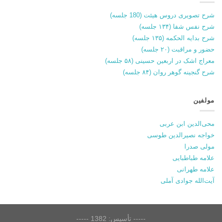
شرح تصویری دروس هیئت (180 جلسه)
شرح نفس شفا (۱۳۴ جلسه)
شرح بدایه الحکمه (۱۳۵ جلسه)
حضور و مراقبت (۲۰ جلسه)
معراج اشک در اربعین حسینی (۵۸ جلسه)
شرح گنجینه گوهر روان (۸۴ جلسه)
مولفین
محی‌الدین ابن عربی
خواجه نصیرالدین طوسی
مولی صدرا
علامه طباطبایی
علامه طهرانی
آیت‌الله جوادی آملی
----- تأسیس: 1382 -----