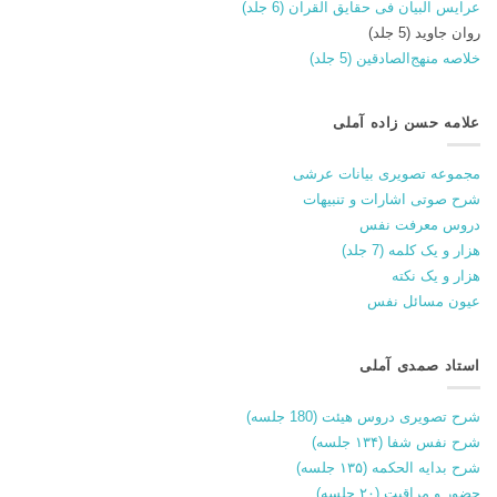
عرایس البیان فی حقایق القران (6 جلد)
روان جاوید (5 جلد)
خلاصه منهج‌الصادقین (5 جلد)
علامه حسن زاده آملی
مجموعه تصویری بیانات عرشی
شرح صوتی اشارات و تنبیهات
دروس معرفت نفس
هزار و یک کلمه (7 جلد)
هزار و یک نکته
عیون مسائل نفس
استاد صمدی آملی
شرح تصویری دروس هیئت (180 جلسه)
شرح نفس شفا (۱۳۴ جلسه)
شرح بدایه الحکمه (۱۳۵ جلسه)
حضور و مراقبت (۲۰ جلسه)