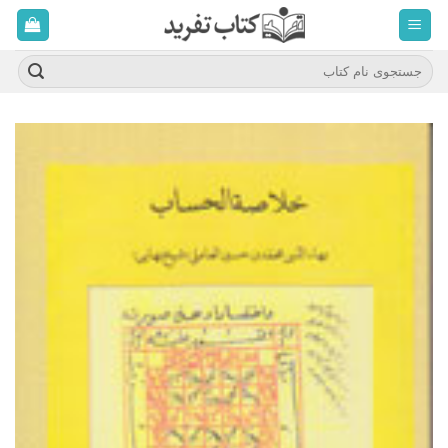
ه
حتوا
روید
جستجو
برای: