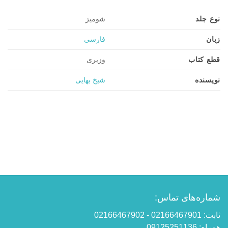
نوع جلد
شومیز
زبان
فارسی
قطع کتاب
وزیری
نویسنده
شیخ بهایی
شماره‌های تماس:
ثابت: 02166467901 - 02166467902
همراه: 09125251136