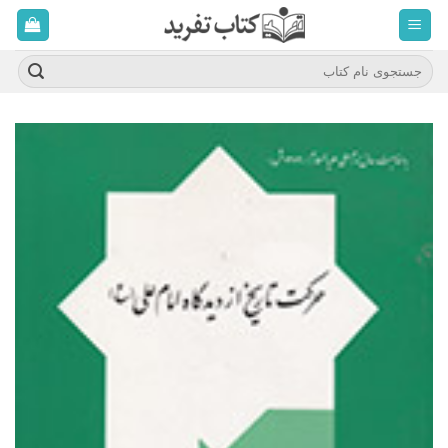
ه
حتوا
روید
جستجو
برای: