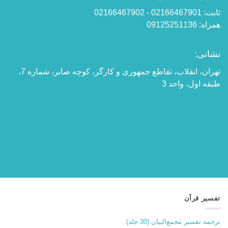
ثابت: 02166467901 - 02166467902
همراه: 09125251136
نشانی:
تهران، انقلاب، تقاطع جمهوری و کارگر، کوچه صابر، شماره 7،
طبقه اول، واحد 3
تفسیر قرآن
ترجمه تفسیر مجمع‌البیان (30 جلد)