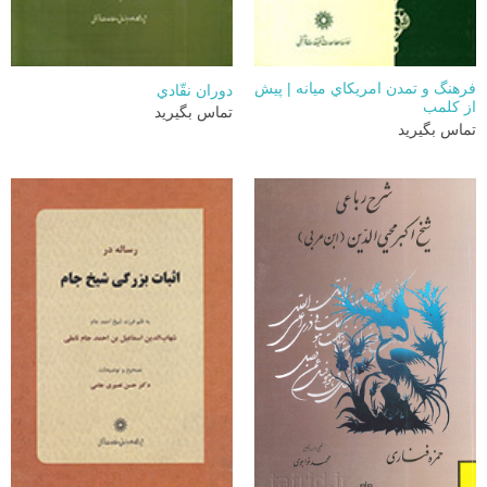
فرهنگ و تمدن امريكاي ميانه | پيش
دوران نقّادي
از كلمب
تماس بگیرید
تماس بگیرید