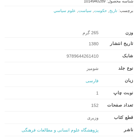
شناسه محصول:
1014940289
برچسب:
تاریخ
,
حکومت
,
سیاست
,
علوم سياسي
وزن
265 گرم
تاریخ انتشار
1380
شابک
9789644261410
نوع جلد
شومیز
زبان
فارسی
نوبت چاپ
1
تعداد صفحات
152
قطع کتاب
وزیری
ناشر
پژوهشگاه علوم انسانی و مطالعات فرهنگی