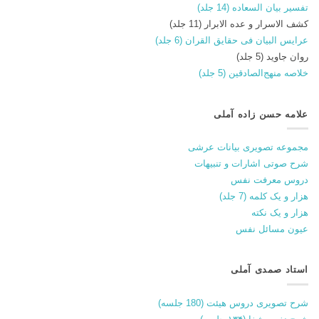
تفسیر بیان السعاده (14 جلد)
کشف الاسرار و عده الابرار (11 جلد)
عرایس البیان فی حقایق القران (6 جلد)
روان جاوید (5 جلد)
خلاصه منهج‌الصادقین (5 جلد)
علامه حسن زاده آملی
مجموعه تصویری بیانات عرشی
شرح صوتی اشارات و تنبیهات
دروس معرفت نفس
هزار و یک کلمه (7 جلد)
هزار و یک نکته
عیون مسائل نفس
استاد صمدی آملی
شرح تصویری دروس هیئت (180 جلسه)