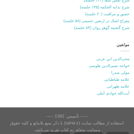
شرح نفس شفا (۱۳۴ جلسه)
شرح بدایه الحکمه (۱۳۵ جلسه)
حضور و مراقبت (۲۰ جلسه)
معراج اشک در اربعین حسینی (۵۸ جلسه)
شرح گنجینه گوهر روان (۸۴ جلسه)
مولفین
محی‌الدین ابن عربی
خواجه نصیرالدین طوسی
مولی صدرا
علامه طباطبایی
علامه طهرانی
آیت‌الله جوادی آملی
----- تأسیس: 1382 -----
استفاده از مطالب سایت (tafrid.ir) با ذکر منبع بلامانع و کلیه حقوق
وبسایت متعلق به کتاب تفرید می‌باشد.